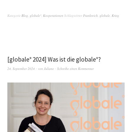
Kategorie
Blog
,
globale°
,
Kooperationen
Schlagwörter
Frankreich
,
globale
,
Krieg
[globale° 2024] Was ist die globale°?
24. September 2024
von
Juliane
Schreibe einen Kommentar