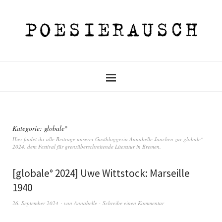
Kategorie:
globale°
Hier findet ihr alle Beiträge unserer Gastbloggerin Annabelle Jänchen zur globale°
2024, dem Festival für grenzüberschreitende Literatur in Bremen.
[globale° 2024] Uwe Wittstock: Marseille
1940
26. September 2024
von
Annabelle
Schreibe einen Kommentar