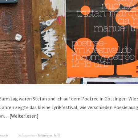
Samstag waren Stefan und ich auf dem Poetree in Göttingen. Wie 
Jahren zeigte das kleine Lyrikfestival, wie verschieden Poesie aus
den…
Weiterlesen
masch
Schlagwörter
Göttingen
,
lyrik