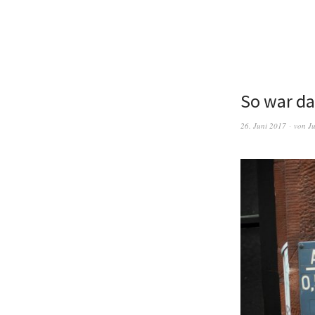
So war da
26. Juni 2017
von
Ju