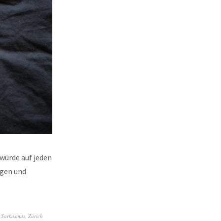
würde auf jeden
ngen und
,
Sarkasmus
,
Zürich