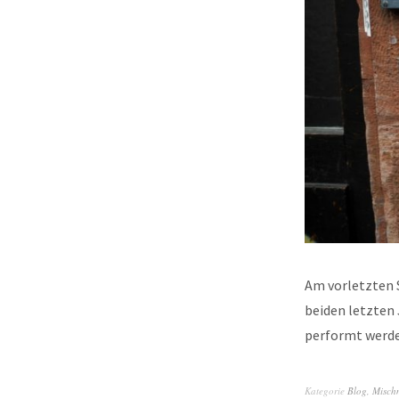
Am vorletzten 
beiden letzten 
performt wer
Kategorie
Blog
,
Misch