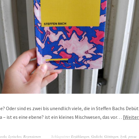
ne? Oder sind es zwei bis unendlich viele, die in Steffen Bachs Debü
sa – ist es eine ebene? ist ein kleines Mischwesen, das vor…
Weiter
books
,
Lyrisches
,
Rezensionen
Schlagwörter
Erzählungen
,
Gedicht
,
Göttingen
,
lyrik
,
prosa