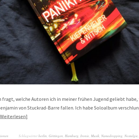
fragt, welche Autoren ich in meiner frühen Jugend geliebt habe, 
Benjamin von Stuckrad-Barre fallen. Ich habe Soloalbum verschlu
Weiterlesen
sionen
Schlagwörter
berlin
,
Göttingen
,
Hamburg
,
Ironie
,
Musik
,
Namedropping
,
Nostalgie