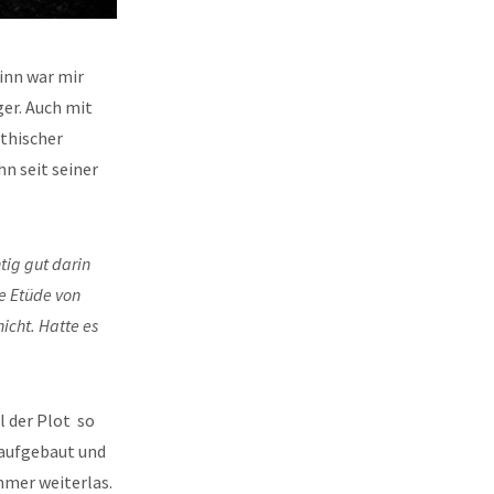
inn war mir
er. Auch mit
athischer
n seit seiner
htig gut darin
e Etüde von
icht. Hatte es
l der Plot so
aufgebaut und
mmer weiterlas.