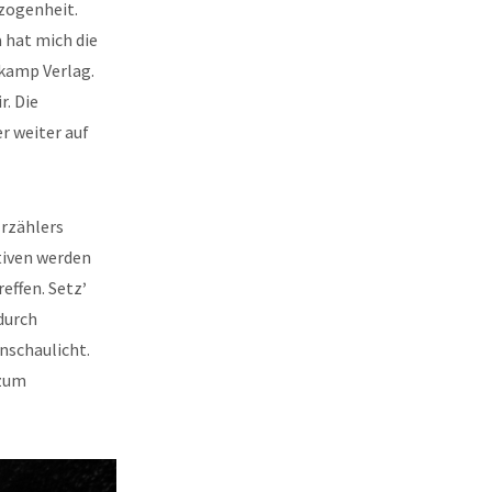
zogenheit.
a hat mich die
rkamp Verlag.
r. Die
r weiter auf
Erzählers
tiven werden
effen. Setz
’
durch
nschaulicht.
 zum