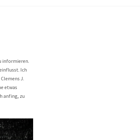
u informieren.
einflusst. Ich
 Clemens J.
ne etwas
h anfing, zu