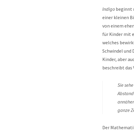
Indigo
beginnt 
einer kleinen B
von einem ehem
für Kinder mit 
welches bewirk
Schwindel und D
Kinder, aber au
beschreibt das 
Sie sehe
Abstand 
annähern
ganze Ze
Der Mathematikl