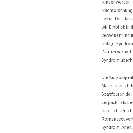
Kinder werden i
Nachforschungen
seiner Detektiv
wir Einblick in
verwoben und i
Indigo-Syndrom 
Warum verhält s
Syndrom überha
Die Kurzbiograf
Mathematiklehre
Spätfolgen der 
verpackt als be
habe ich versch
Romantext verla
Syndrom. Aber, 