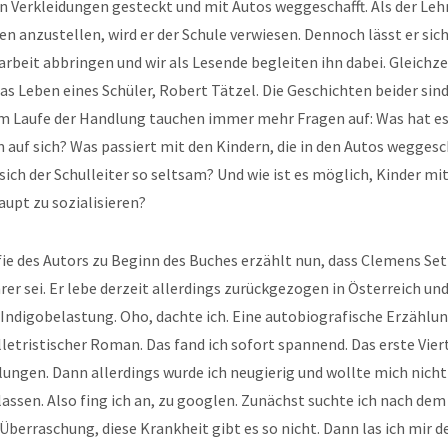
n Verkleidungen gesteckt und mit Autos weggeschafft. Als der Lehr
 anzustellen, wird er der Schule verwiesen. Dennoch lässt er sich
arbeit abbringen und wir als Lesende begleiten ihn dabei. Gleichze
 das Leben eines Schüler, Robert Tätzel. Die Geschichten beider si
m Laufe der Handlung tauchen immer mehr Fragen auf: Was hat e
auf sich? Was passiert mit den Kindern, die in den Autos weggesc
ich der Schulleiter so seltsam? Und wie ist es möglich, Kinder mi
upt zu sozialisieren?
ie des Autors zu Beginn des Buches erzählt nun, dass Clemens Set
r sei. Er lebe derzeit allerdings zurückgezogen in Österreich und
Indigobelastung. Oho, dachte ich. Eine autobiografische Erzählun
lletristischer Roman. Das fand ich sofort spannend. Das erste Vier
lungen. Dann allerdings wurde ich neugierig und wollte mich nicht
ssen. Also fing ich an, zu googlen. Zunächst suchte ich nach dem
Überraschung, diese Krankheit gibt es so nicht. Dann las ich mir d