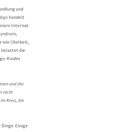
Handlung und
digo
handelt
einem Internat
-Syndrom,
 wie Übelkeit,
 belastet die
igo-Kindes
binen und der
r nicht
im Kreis, die
 Dinge. Einige