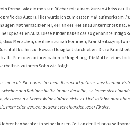
rein formal wie die meisten Bücher mit einem kurzen Abriss der 
iografie des Autors. Hier wurde ich zum ersten Mal aufmerksam.
In
aligen Mathematiklehrer, der an der Helianau unterrichtet hat, 
einer speziellen Aura. Diese Kinder haben das so genannte Indigo
t, dass Menschen, die ihnen zu nah kommen, Krankheitssymptome
urchfall bis hin zur Bewusstlosigkeit durchleben. Diese Krankheit
ch alle Personen in ihrer näheren Umgebung. Die Mutter eines Ind
Verhältnis zu ihrem Sohn wie folgt:
 es mehr als Riesenrad. In einem Riesenrad gebe es verschiedene Ka
zwischen den Kabinen bleibe immer derselbe, sie könne sich einande
, das lasse die Konstruktion einfach nicht zu. Und so fahre man eben 
it, mehr oder weniger getrennt voneinander, jeder für sich.
ehrer beobachtet in seiner kurzen Zeit an der Helianau seltsame