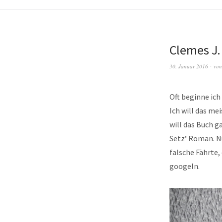
Clemes J.
30. Januar 2016
vo
Oft beginne ich
Ich will das mei
will das Buch 
Setz
’
Roman. Nu
falsche Fährte,
googeln.