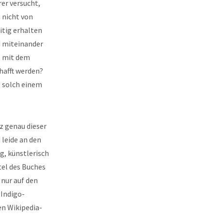
er versucht,
 nicht von
itig erhalten
nd miteinander
s mit dem
hafft werden?
t solch einem
z genau dieser
 leide an den
g, künstlerisch
tel des Buches
 nur auf den
 Indigo-
en Wikipedia-