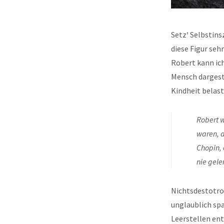
Setz
’
Selbstinsz
diese Figur se
Robert kann ich
Mensch dargeste
Kindheit belast
Robert w
waren, d
Chopin, 
nie gele
Nichtsdestotro
unglaublich sp
Leerstellen ent