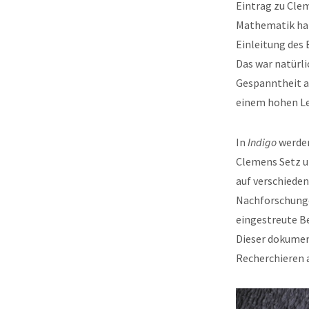
Eintrag zu Cle
Mathematik hatt
Einleitung des 
Das war natürli
Gespanntheit au
einem hohen Le
In
Indigo
werden
Clemens Setz u
auf verschieden
Nachforschunge
eingestreute B
Dieser dokument
Recherchieren 