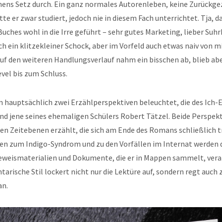
mens Setz durch. Ein ganz normales Autorenleben, keine Zurückge
e er zwar studiert, jedoch nie in diesem Fach unterrichtet. Tja, d
Buches wohl in die Irre geführt – sehr gutes Marketing, lieber Suh
ch ein klitzekleiner Schock, aber im Vorfeld auch etwas naiv von mi
f den weiteren Handlungsverlauf nahm ein bisschen ab, blieb abe
vel bis zum Schluss.
 hauptsächlich zwei Erzählperspektiven beleuchtet, die des Ich-
nd jene seines ehemaligen Schülers Robert Tätzel. Beide Perspek
en Zeitebenen erzählt, die sich am Ende des Romans schließlich tr
n zum Indigo-Syndrom und zu den Vorfällen im Internat werden 
eweismaterialien und Dokumente, die er in Mappen sammelt, vera
arische Stil lockert nicht nur die Lektüre auf, sondern regt auch
an.