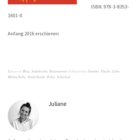
ISBN: 978-3-8353-
1601-0
Anfang 2016 erschienen
Kategorie
Blog
,
Indiebooks
,
Rezensionen
Schlagwörter
Familie
,
Flucht
,
Liebe
,
Melancholie
,
Niederlande
,
Polen
,
Schicksal
Juliane