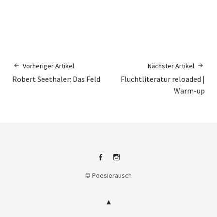
Vorheriger Artikel
Nächster Artikel
Robert Seethaler: Das Feld
Fluchtliteratur reloaded |
Warm-up
Facebook
Instagram
© Poesierausch