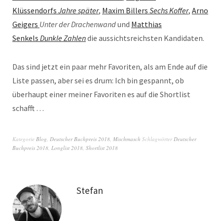
Klüssendorfs
Jahre später
,
Maxim Billers
Sechs Koffer
,
Arno
Geigers
Unter der Drachenwand
und
Matthias
Senkels
Dunkle Zahlen
die aussichtsreichsten Kandidaten.
Das sind jetzt ein paar mehr Favoriten, als am Ende auf die
Liste passen, aber sei es drum: Ich bin gespannt, ob
überhaupt einer meiner Favoriten es auf die Shortlist
schafft …
Kategorie
Blog
,
Deutscher Buchpreis 2018
,
Mischmasch
Schlagwörter
Deutscher
Buchpreis 2018
,
Longlist 2018
,
Shortlist 2018
Stefan