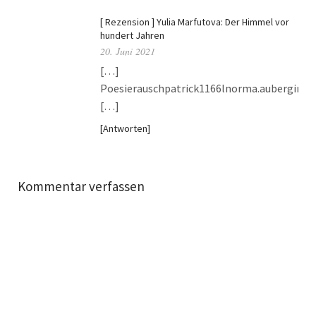
[ Rezension ] Yulia Marfutova: Der Himmel vor
hundert Jahren
20. Juni 2021
[…]
Poesierauschpatrick1166lnorma.auberginef
[…]
Antworten
Kommentar verfassen