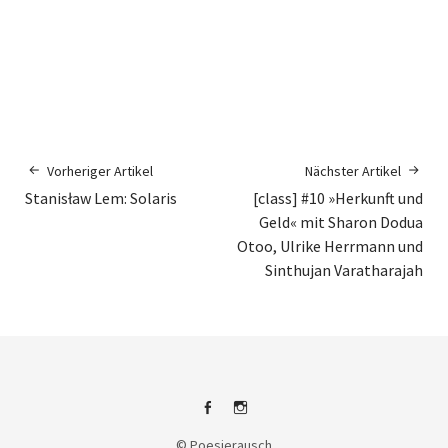
Vorheriger Artikel
Nächster Artikel
Stanisław Lem: Solaris
[class] #10 »Herkunft und
Geld« mit Sharon Dodua
Otoo, Ulrike Herrmann und
Sinthujan Varatharajah
Facebook
Instagram
© Poesierausch