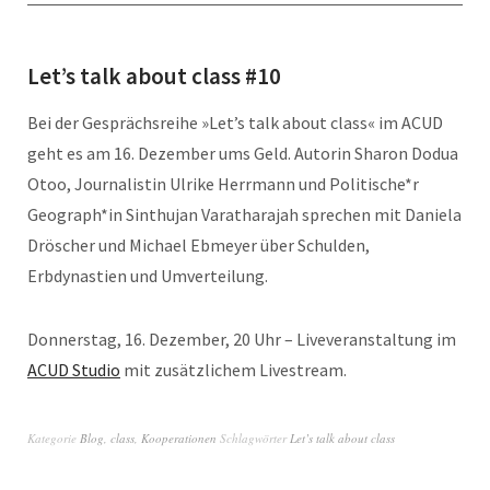
Let’s talk about class #10
Bei der Gesprächsreihe »Let’s talk about class« im ACUD
geht es am 16. Dezember ums Geld. Autorin Sharon Dodua
Otoo, Journalistin Ulrike Herrmann und Politische*r
Geograph*in Sinthujan Varatharajah sprechen mit Daniela
Dröscher und Michael Ebmeyer über Schulden,
Erbdynastien und Umverteilung.
Donnerstag, 16. Dezember, 20 Uhr – Liveveranstaltung im
ACUD Studio
mit zusätzlichem Livestream.
Kategorie
Blog
,
class
,
Kooperationen
Schlagwörter
Let’s talk about class