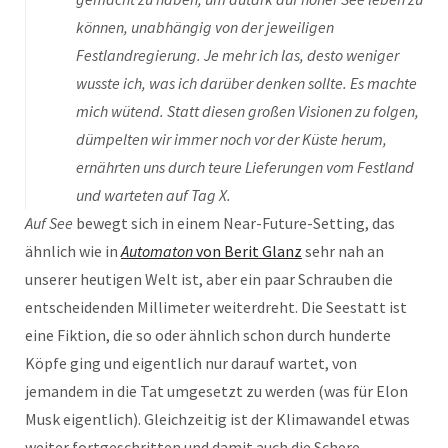
können, unabhängig von der jeweiligen
Festlandregierung. Je mehr ich las, desto weniger
wusste ich, was ich darüber denken sollte. Es machte
mich wütend. Statt diesen großen Visionen zu folgen,
dümpelten wir immer noch vor der Küste herum,
ernährten uns durch teure Lieferungen vom Festland
und warteten auf Tag X.
Auf See
bewegt sich in einem Near-Future-Setting, das
ähnlich wie in
Automaton
von Berit Glanz
sehr nah an
unserer heutigen Welt ist, aber ein paar Schrauben die
entscheidenden Millimeter weiterdreht. Die Seestatt ist
eine Fiktion, die so oder ähnlich schon durch hunderte
Köpfe ging und eigentlich nur darauf wartet, von
jemandem in die Tat umgesetzt zu werden (was für Elon
Musk eigentlich). Gleichzeitig ist der Klimawandel etwas
weiter fortgeschritten und damit auch die Schere