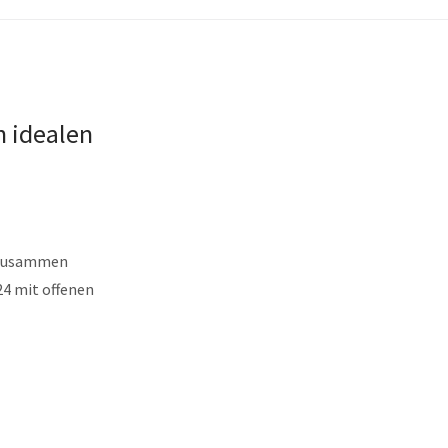
n idealen
n zusammen
24 mit offenen