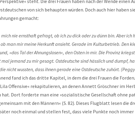
erspektive« steht. Die drei Frauen haben nach der Wende einen Au
Ostdeutschen von sich behaupten würden. Doch auch hier haben sie
fahrungen gemacht:
 mich nie ernsthaft gefragt, ob ich zu dick oder zu dünn bin. Aber ich 
 ob man mir meine Herkunft ansieht. Gerade im Kulturbetrieb. Den kl
und, »das Tal der Ahnungslosen«, den Osten in mir. Die Provinz kriegst 
t mal jemand zu mir gesagt. Ostdeutsche sind hässlich und dumpf, h
die nicht wussten, dass ihnen gerade eine Ostdeutsche zuhört. (Peggy
end fand ich das dritte Kapitel, in dem die drei Frauen die Forde
ila Offensive« rekapitulieren, an denen Annett Gröschner im Her
hat. Dort forderte man eine »sozialistische Gesellschaft ohne pa
gemeinsam mit den Männern« (S. 82). Dieses Flugblatt lesen die dr
päter noch einmal und stellen fest, dass viele Punkte noch immer