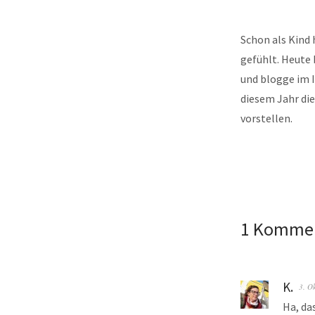
Schon als Kind 
gefühlt. Heute 
und blogge im I
diesem Jahr die
vorstellen.
1 Komme
K.
3. O
Ha, da