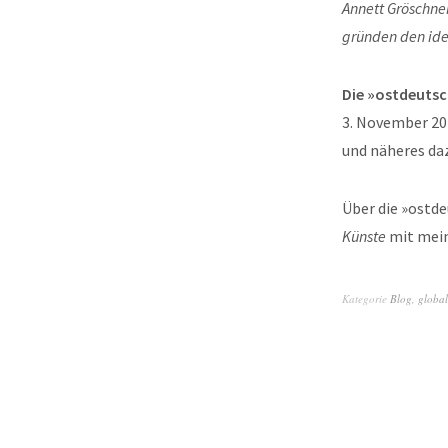
Annett Gröschne
gründen den idea
Die »ostdeutsc
3. November 20
und näheres da
Über die »ostde
Künste
mit mein
Kategorie
Blog
,
global