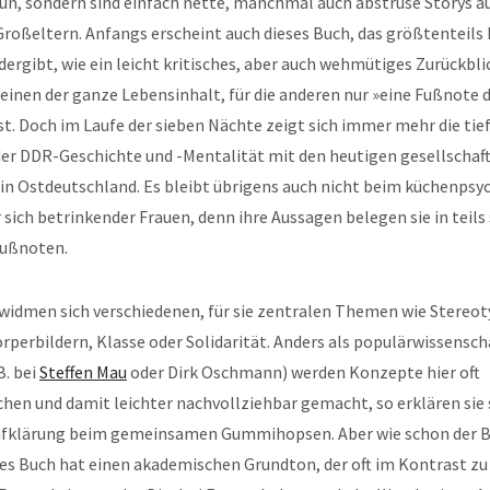
un, sondern sind einfach nette, manchmal auch abstruse Storys a
Großeltern. Anfangs erscheint auch dieses Buch, das größtenteils 
ergibt, wie ein leicht kritisches, aber auch wehmütiges Zurückbli
e einen der ganze Lebensinhalt, für die anderen nur »eine Fußnote 
ist. Doch im Laufe der sieben Nächte zeigt sich immer mehr die tie
er DDR-Geschichte und -Mentalität mit den heutigen gesellschaft
in Ostdeutschland. Es bleibt übrigens auch nicht beim küchenpsy
 sich betrinkender Frauen, denn ihre Aussagen belegen sie in teils
Fußnoten.
 widmen sich verschiedenen, für sie zentralen Themen wie Stereot
perbildern, Klasse oder Solidarität. Anders als populärwissensch
B. bei
Steffen Mau
oder Dirk Oschmann) werden Konzepte hier oft
hen und damit leichter nachvollziehbar gemacht, so erklären sie 
Aufklärung beim gemeinsamen Gummihopsen. Aber wie schon der B
ses Buch hat einen akademischen Grundton, der oft im Kontrast zu