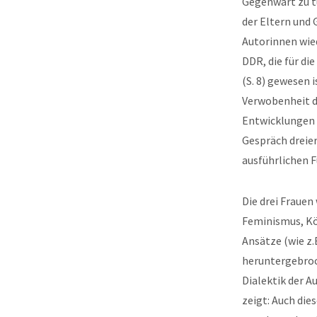
Gegenwart zu t
der Eltern und 
Autorinnen wied
DDR, die für di
(S. 8) gewesen 
Verwobenheit d
Entwicklungen 
Gespräch dreier
ausführlichen 
Die drei Frauen
Feminismus, Kör
Ansätze (wie z.
heruntergebroc
Dialektik der 
zeigt: Auch die