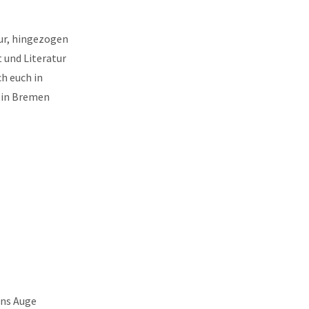
tur, hingezogen
 und Literatur
ch euch in
r in Bremen
ins Auge