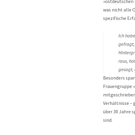
»ostdeutschen P
was nicht alle 
spezifische Er
Ich habe
gefragt,
Hintergr
raus, ha
gesagt, 
Besonders spann
Frauengruppe »L
mitgeschrieben 
Verhältnisse – 
über 30 Jahre s
sind.