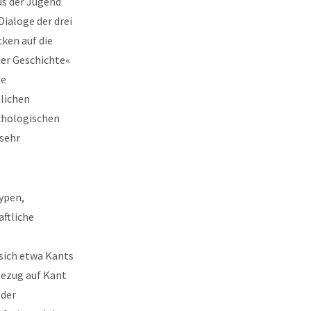
us der Jugend
Dialoge der drei
cken auf die
der Geschichte«
fe
lichen
chologischen
 sehr
ypen,
aftliche
sich etwa Kants
ezug auf Kant
 der