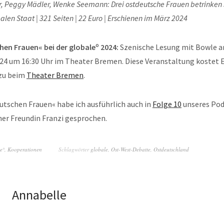
r, Peggy Mädler, Wenke Seemann: Drei ostdeutsche Frauen betrinken 
len Staat | 321 Seiten | 22 Euro | Erschienen im März 2024
hen Frauen« bei der globaleº 2024:
Szenische Lesung mit Bowle a
24 um 16:30 Uhr im Theater Bremen. Diese Veranstaltung kostet Ei
zu beim
Theater Bremen
.
utschen Frauen« habe ich ausführlich auch in
Folge 10
unseres Po
er Freundin Franzi gesprochen.
e°
,
Kooperationen
Schlagwörter
globale
,
Ost-West-Debatte
,
Ostdeutschland
Annabelle