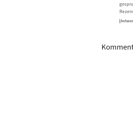
gespru
Rezens
Antwor
Kommenta