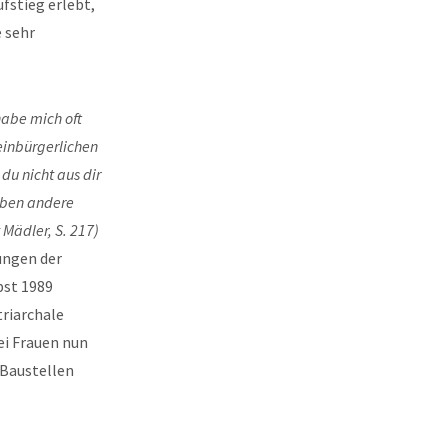
fstieg erlebt,
 sehr
habe mich oft
einbürgerlichen
du nicht aus dir
aben andere
 Mädler, S. 217)
rungen der
bst 1989
triarchale
ei Frauen nun
 Baustellen