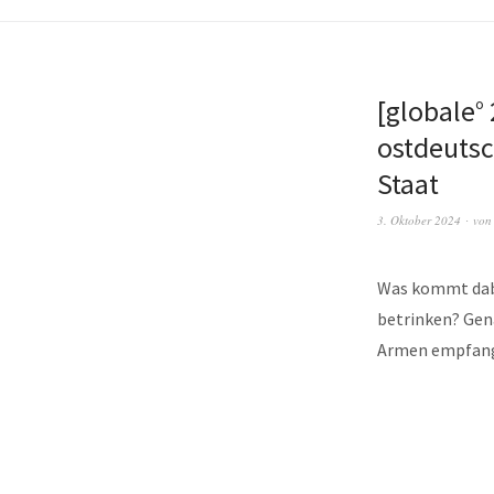
[globale°
ostdeutsc
Staat
3. Oktober 2024
vo
Was kommt dabe
betrinken? Gena
Armen empfan