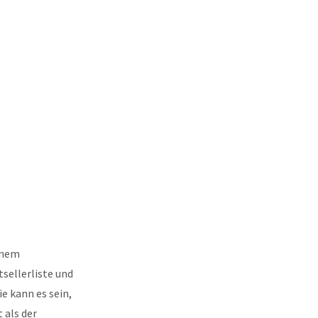
inem
sellerliste und
ie kann es sein,
 als der