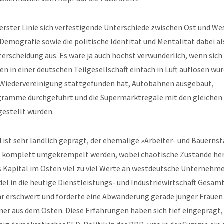
 erster Linie sich verfestigende Unterschiede zwischen Ost und We
 Demografie sowie die politische Identität und Mentalität dabei al
erscheidung aus. Es wäre ja auch höchst verwunderlich, wenn sich
 in einer deutschen Teilgesellschaft einfach in Luft auflösen wü
e Wiedervereinigung stattgefunden hat, Autobahnen ausgebaut,
ramme durchgeführt und die Supermarktregale mit den gleichen
gestellt wurden.
ist sehr ländlich geprägt, der ehemalige »Arbeiter- und Bauerns
 komplett umgekrempelt werden, wobei chaotische Zustände he
s Kapital im Osten viel zu viel Werte an westdeutsche Unternehm
del in die heutige Dienstleistungs- und Industriewirtschaft Gesa
hr erschwert und förderte eine Abwanderung gerade junger Frauen
ner aus dem Osten. Diese Erfahrungen haben sich tief eingeprägt,