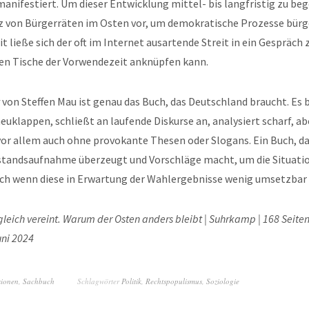
anifestiert. Um dieser Entwicklung mittel- bis langfristig zu be
z von Bürgerräten im Osten vor, um demokratische Prozesse bürg
t ließe sich der oft im Internet ausartende Streit in ein Gespräch
den Tische der Vorwendezeit anknüpfen kann.
von Steffen Mau ist genau das Buch, das Deutschland braucht. Es 
uklappen, schließt an laufende Diskurse an, analysiert scharf, a
vor allem auch ohne provokante Thesen oder Slogans. Ein Buch, das
tandsaufnahme überzeugt und Vorschläge macht, um die Situati
uch wenn diese in Erwartung der Wahlergebnisse wenig umsetzbar 
leich vereint. Warum der Osten anders bleibt | Suhrkamp | 168 Seiten 
uni 2024
sionen
,
Sachbuch
Schlagwörter
Politik
,
Rechtspopulismus
,
Soziologie