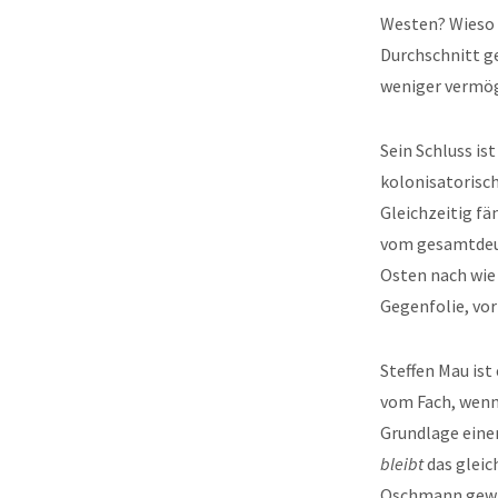
Westen? Wieso 
Durchschnitt g
weniger vermög
Sein Schluss is
kolonisatorisc
Gleichzeitig fä
vom gesamtdeut
Osten nach wie
Gegenfolie, vo
Steffen Mau is
vom Fach, wenn 
Grundlage einer
bleibt
das gleic
Oschmann gewis