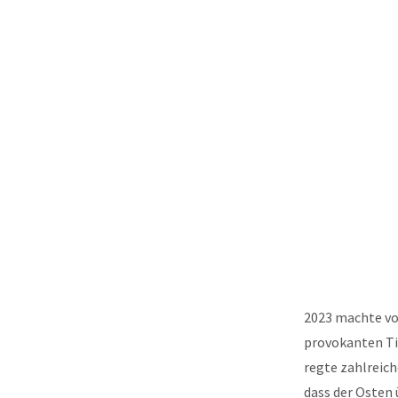
2023 machte vo
provokanten T
regte zahlreiche
dass der Osten 