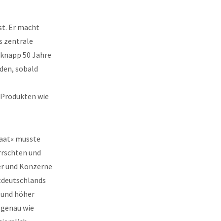
st. Er macht
s zentrale
 knapp 50 Jahre
rden, sobald
 Produkten wie
taat« musste
rrschten und
er und Konzerne
mtdeutschlands
 und höher
 genau wie