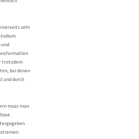
ziemlich
inerseits sehr
estudium
n und
ransformation
er trotzdem
ten, bei denen
kt und durch
dern muss man
Phase
itergegeben
sextremen