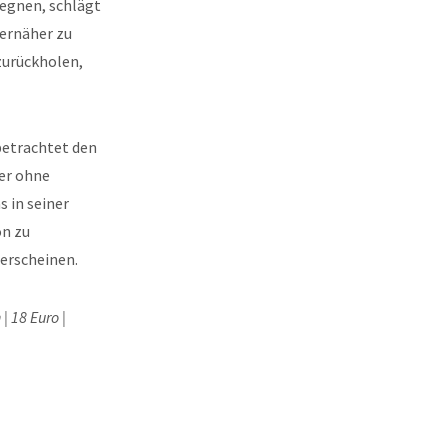
gegnen, schlägt
ernäher zu
 zurückholen,
betrachtet den
ber ohne
 in seiner
on zu
erscheinen.
| 18 Euro |