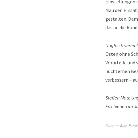
Einstellungen m
Mau den Einsat
gestalten. Dami
das an die Run
Ungleich vereint
Osten ohne Sche
Vorurteile und 
nüchternen Bes
verbessern – a
Steffen Mau: Ung
Erschienen im J
Kategorie
Blog
,
Rezen