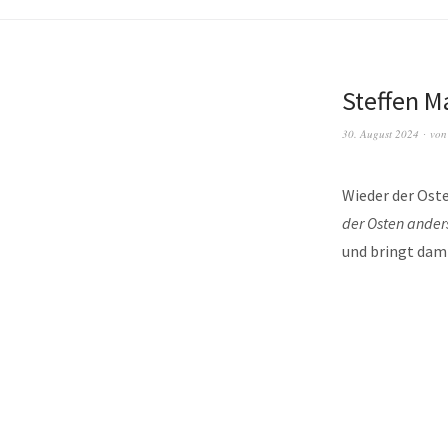
Steffen M
30. August 2024
vo
Wieder der Ost
der Osten anders
und bringt dami