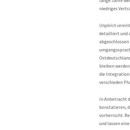
lange Jahre we
niedriges Vertr
Ungleich vereint
detailliert und
abgeschlossen h
umgangssprachl
Ostdeutschland
bleiben werden
die Integration
verschieden Pha
In Anbetracht
konstatieren, d
vorherrscht. R
und lassen eine