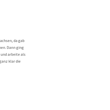
achsen, da gab
men. Dann ging
 und arbeite als
ganz klar die