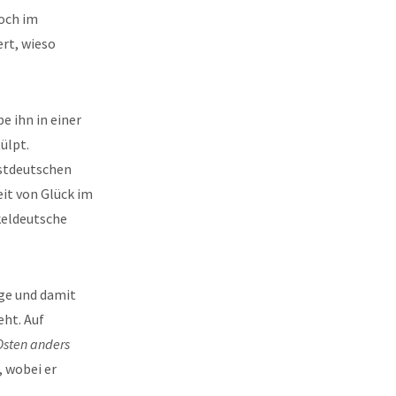
och im
rt, wieso
e ihn in einer
ülpt.
Ostdeutschen
it von Glück im
keldeutsche
ge und damit
eht. Auf
Osten anders
 wobei er