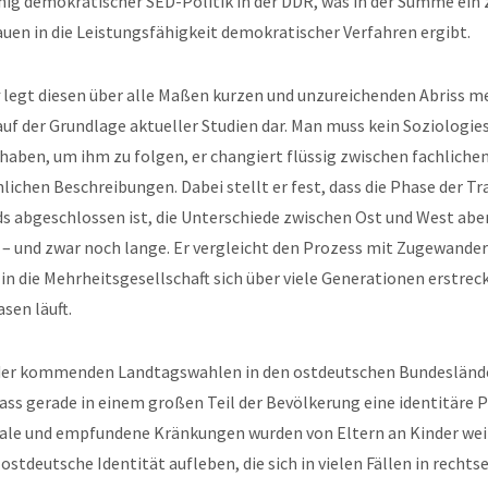
nig demokratischer SED-Politik in der DDR, was in der Summe ein 
auen in die Leistungsfähigkeit demokratischer Verfahren ergibt.
legt diesen über alle Maßen kurzen und unzureichenden Abriss me
 auf der Grundlage aktueller Studien dar. Man muss kein Soziologi
aben, um ihm zu folgen, er changiert flüssig zwischen fachliche
ichen Beschreibungen. Dabei stellt er fest, dass die Phase der T
s abgeschlossen ist, die Unterschiede zwischen Ost und West ab
 – und zwar noch lange. Er vergleicht den Prozess mit Zugewander
 in die Mehrheitsgesellschaft sich über viele Generationen erstrec
sen läuft.
 der kommenden Landtagswahlen in den ostdeutschen Bundeslän
ass gerade in einem großen Teil der Bevölkerung eine identitäre 
eale und empfundene Kränkungen wurden von Eltern an Kinder we
 ostdeutsche Identität aufleben, die sich in vielen Fällen in recht