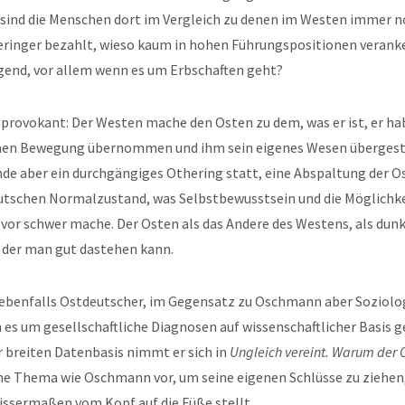
sind die Menschen dort im Vergleich zu denen im Westen immer n
eringer bezahlt, wieso kaum in hohen Führungspositionen veranke
end, vor allem wenn es um Erbschaften geht?
t provokant: Der Westen mache den Osten zu dem, was er ist, er hab
hen Bewegung übernommen und ihm sein eigenes Wesen übergest
nde aber ein durchgängiges Othering statt, eine Abspaltung der 
schen Normalzustand, was Selbstbewusstsein und die Möglichke
 vor schwer mache. Der Osten als das Andere des Westens, als dun
r der man gut dastehen kann.
t ebenfalls Ostdeutscher, im Gegensatz zu Oschmann aber Soziolo
es um gesellschaftliche Diagnosen auf wissenschaftlicher Basis g
 breiten Datenbasis nimmt er sich in
Ungleich vereint. Warum der 
he Thema wie Oschmann vor, um seine eigenen Schlüsse zu ziehen,
sermaßen vom Kopf auf die Füße stellt.