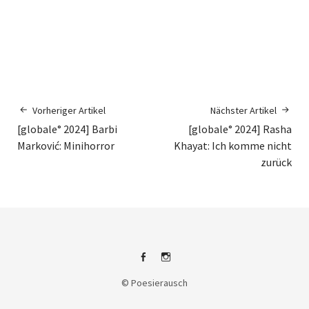
Vorheriger Artikel
Nächster Artikel
[globale° 2024] Barbi
[globale° 2024] Rasha
Marković: Minihorror
Khayat: Ich komme nicht
zurück
Facebook
Instagram
© Poesierausch