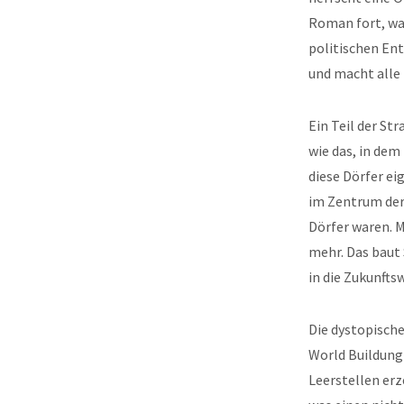
Roman fort, was
politischen En
und macht alle
Ein Teil der St
wie das, in dem
diese Dörfer ei
im Zentrum der 
Dörfer waren. M
mehr. Das baut
in die Zukunfts
Die dystopisch
World Buildung
Leerstellen erz