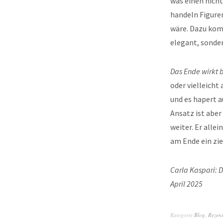
was einen nicht
handeln Figuren
wäre. Dazu komm
elegant, sonder
Das Ende wirkt 
oder vielleicht
und es hapert a
Ansatz ist aber
weiter. Er alle
am Ende ein zie
Carla Kaspari: D
April 2025
Kategorie
Blog
,
Rezen