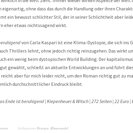
 wirklich in die Welt zieht. Immer wieder wirken Aspekte der Welt 
 eigenartig, ohne dass das durch die Handlung oder ihren Charakt
t ein bewusst schlichter Stil, der in seiner Schlichtheit aber leide
n eher etwas nichtssagend wirkt.
beruhigend
von Carla Kaspari ist eine Klima-Dystopie, die sich ins 
 auch Thrillers lehnt, ohne jedoch richtig reinzugehen. Das wirkt 
uch ein wenig beim dystopischen World Building. Der kapitalismus
 gut gewählt, schließt an aktuelle Entwicklungen an und führt di
in reicht aber für mich leider nicht, um den Roman richtig gut zu 
mlich durchschnittlicher Eindruck bleibt.
as Ende ist beruhigend | Kiepenheuer & Witsch | 272 Seiten | 22 Euro |
sionen
Schlagwörter
Dystopie
,
Klimawandel