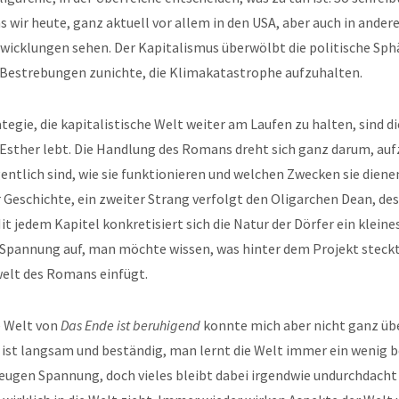
 wir heute, ganz aktuell vor allem in den USA, aber auch in ander
twicklungen sehen. Der Kapitalismus überwölbt die politische Sp
 Bestrebungen zunichte, die Klimakatastrophe aufzuhalten.
rategie, die kapitalistische Welt weiter am Laufen zu halten, sind d
 Esther lebt. Die Handlung des Romans dreht sich ganz darum, au
gentlich sind, wie sie funktionieren und welchen Zwecken sie diene
Geschichte, ein zweiter Strang verfolgt den Oligarchen Dean, des
it jedem Kapitel konkretisiert sich die Natur der Dörfer ein kleine
 Spannung auf, man möchte wissen, was hinter dem Projekt steckt 
welt des Romans einfügt.
e Welt von
Das Ende ist beruhigend
konnte mich aber nicht ganz üb
 ist langsam und beständig, man lernt die Welt immer ein wenig b
eugen Spannung, doch vieles bleibt dabei irgendwie undurchdacht 