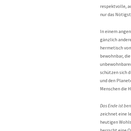
respektvolle, 
nur das Nötigst
In einem angen
gänzlich andere
hermetisch von 
bewohnbar, die
unbewohnbaren 
schützen sich 
und den Planete
Menschen die Ho
Das Ende ist be
zeichnet eine l
heutigen Wohlst
herrscht eine Ol