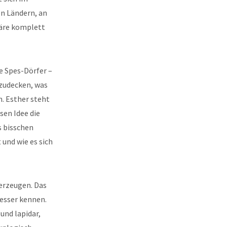
en Ländern, an
häre komplett
ie Spes-Dörfer –
fzudecken, was
n. Esther steht
sen Idee die
s bisschen
und wie es sich
erzeugen. Das
esser kennen.
und lapidar,