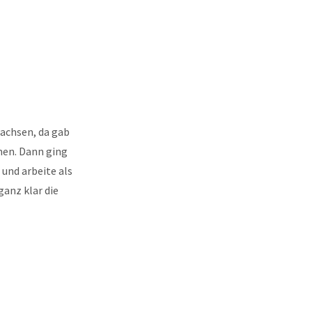
achsen, da gab
men. Dann ging
 und arbeite als
ganz klar die