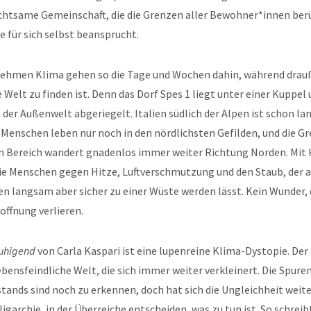
achtsame Gemeinschaft, die die Grenzen aller Bewohner*innen ber
e für sich selbst beansprucht.
ehmen Klima gehen so die Tage und Wochen dahin, während drau
 Welt zu finden ist. Denn das Dorf Spes 1 liegt unter einer Kuppel 
der Außenwelt abgeriegelt. Italien südlich der Alpen ist schon l
 Menschen leben nur noch in den nördlichsten Gefilden, und die 
Bereich wandert gnadenlos immer weiter Richtung Norden. Mit
die Menschen gegen Hitze, Luftverschmutzung und den Staub, der a
n langsam aber sicher zu einer Wüste werden lässt. Kein Wunder, 
ffnung verlieren.
ruhigend
von Carla Kaspari ist eine lupenreine Klima-Dystopie. De
ebensfeindliche Welt, die sich immer weiter verkleinert. Die Spure
ands sind noch zu erkennen, doch hat sich die Ungleichheit weiter
igarchie, in der Überreiche entscheiden, was zu tun ist. So schreib