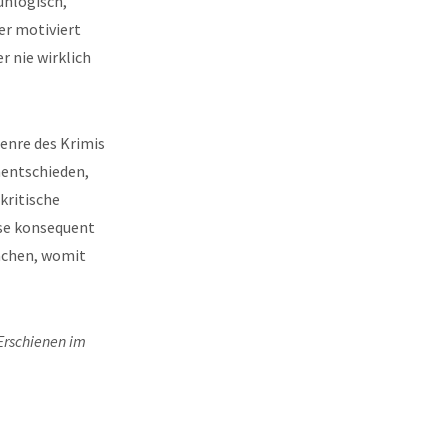
unlogisch,
er motiviert
r nie wirklich
Genre des Krimis
unentschieden,
kritische
ese konsequent
machen, womit
 Erschienen im