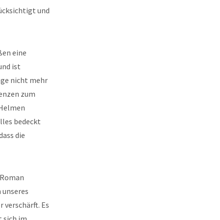
ücksichtigt und
ßen eine
und ist
ange nicht mehr
Grenzen zum
 Helmen
lles bedeckt
dass die
r Roman
n unseres
 verschärft. Es
t sich im