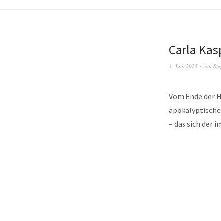
Carla Kas
3. Juni 2025
von
Ste
Vom Ende der Ho
apokalyptische
– das sich der 