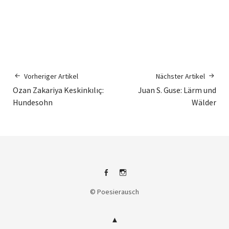
Vorheriger Artikel
Nächster Artikel
Ozan Zakariya Keskinkılıç:
Juan S. Guse: Lärm und
Hundesohn
Wälder
Facebook
Instagram
© Poesierausch