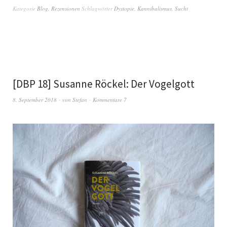
Kategorie
Blog
,
Rezensionen
Schlagwörter
Dystopie
,
Kannibalismus
,
Sucht
[DBP 18] Susanne Röckel: Der Vogelgott
8. September 2018
von
Stefan
Kommentare 7