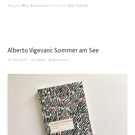
Kategorie
Blog
,
Rezensionen
Schlagwörter
Dorf
,
Pubertät
Alberto Vigevani: Sommer am See
30. Juni 2019
von
Stefan
Kommentare 1