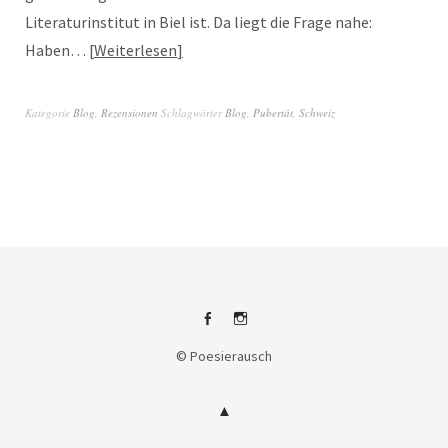
Literaturinstitut in Biel ist. Da liegt die Frage nahe:
Haben…
Weiterlesen
Kategorie
Blog
,
Rezensionen
Schlagwörter
Blog
,
Pubertät
,
Schweiz
Facebook
Instagram
© Poesierausch