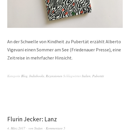
An der Schwelle von Kindheit zu Pubertät erzählt Alberto
Vigevani einen Sommer am See (Friedenauer Presse), eine
Zeitreise in mehrfacher Hinsicht.
Kategorie
Blog
,
Indiebooks
,
Rezensionen
Schlagwörter
Italien
,
Pubertät
Flurin Jecker: Lanz
4. März 2017
von
Stefan
Kommentare 5