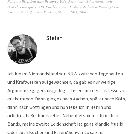
Kategorie
Blog
,
Deutscher Buchpreis 2018
,
Rezensionen
Schlagwörter
berlin
,
Deutscher Buchpreis 2018
,
Familienroman
,
Hamburg
,
Judentum
,
Postsowjetische
Literatur
,
Postsozialismus
,
Russland
,
Shortlist 2018
,
Zürich
Stefan
Ich bin im Niemandsland von NRW zwischen Tagebauten
und Kraftwerken aufgewachsen, da gab es nur wenige
Argumente gegen ausgiebiges Lesen, um der Tristesse zu
entkommen. Dann ging es nach Aachen, später nach Köln,
dann nach Göttingen und nun lebe ich in Berlin und
arbeite als Buchhersteller. Nebenbei spiele ich noch in
Bands, meine zweite Leidenschaft ist ganz klar die Musik!
Oder doch Kochen und Essen? Schwer zu sagen.