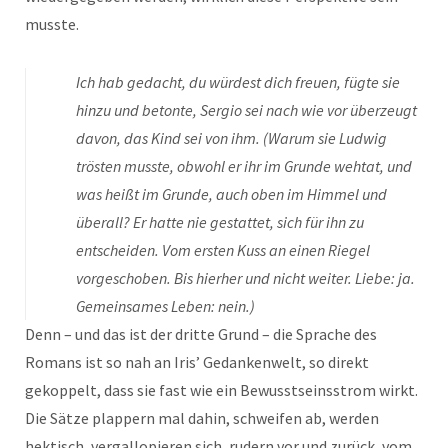
musste.
Ich hab gedacht, du würdest dich freuen, fügte sie
hinzu und betonte, Sergio sei nach wie vor überzeugt
davon, das Kind sei von ihm. (Warum sie Ludwig
trösten musste, obwohl er ihr im Grunde wehtat, und
was heißt im Grunde, auch oben im Himmel und
überall? Er hatte nie gestattet, sich für ihn zu
entscheiden. Vom ersten Kuss an einen Riegel
vorgeschoben. Bis hierher und nicht weiter. Liebe: ja.
Gemeinsames Leben: nein.)
Denn – und das ist der dritte Grund – die Sprache des
Romans ist so nah an Iris’ Gedankenwelt, so direkt
gekoppelt, dass sie fast wie ein Bewusstseinsstrom wirkt.
Die Sätze plappern mal dahin, schweifen ab, werden
hektisch, vergallopieren sich, rudern vor und zurück, vom