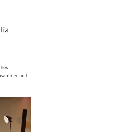
lia
thos
 zusammen und