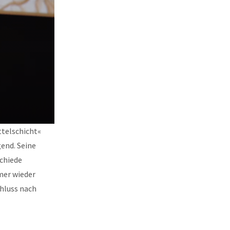
ttelschicht«
gend. Seine
schiede
mer wieder
chluss nach