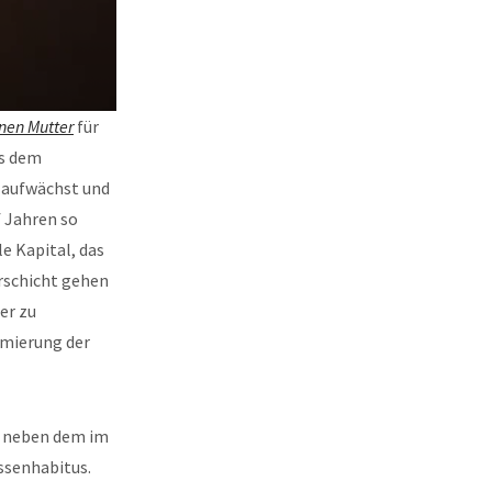
nen Mutter
für
us dem
t aufwächst und
f Jahren so
le Kapital, das
erschicht gehen
er zu
imierung der
kt neben dem im
ssenhabitus.