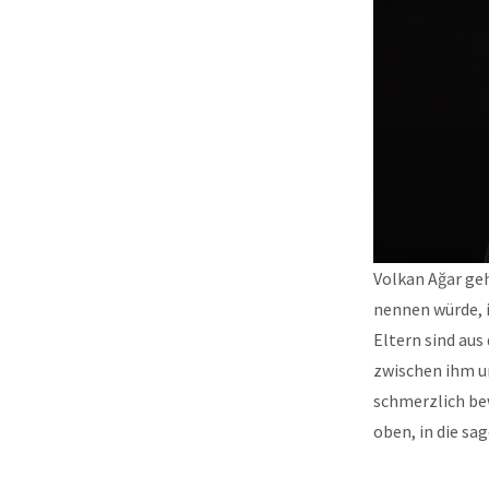
Volkan A
ğar ge
nennen würde, i
Eltern sind aus
zwischen ihm u
schmerzlich bew
oben, in die s