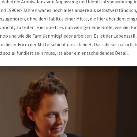
t dabei die Ambivalenz von Anpassung und Identitätsbewahrung i
und 1990er-Jahren war es noch alles andere als selbstverständlich,
nzugehören, ohne den Habitus einer Mitte, die hier eher dem ein
richt, zu teilen. Hier spielt es nun weniger eine Rolle, wie viel
 ob und wie die Familienmitglieder arbeiten. Es ist der Lebensstil,
u dieser Form der Mittelschicht entscheidet. Dass dieser natürli
sozial fundiert sein muss, ist aber ein entscheidendes Detail.