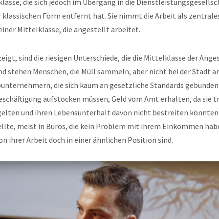
lasse, die sich jedoch im Übergang in die Dienstleistungsgesells
r klassischen Form entfernt hat. Sie nimmt die Arbeit als zentrale
einer Mittelklasse, die angestellt arbeitet.
zeigt, sind die riesigen Unterschiede, die die Mittelklasse der Ange
 stehen Menschen, die Müll sammeln, aber nicht bei der Stadt an
bunternehmern, die sich kaum an gesetzliche Standards gebunden 
eschäftigung aufstocken müssen, Geld vom Amt erhalten, da sie tr
gelten und ihren Lebensunterhalt davon nicht bestreiten könnten
llte, meist in Büros, die kein Problem mit ihrem Einkommen habe
n ihrer Arbeit doch in einer ähnlichen Position sind.