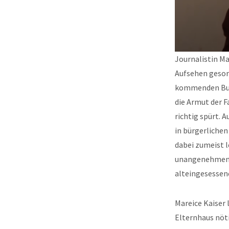
Journalistin Ma
Aufsehen gesorg
kommenden B
die Armut der F
richtig spürt. 
in bürgerlichen
dabei zumeist 
unangenehmen S
alteingesessen
Mareice Kaiser 
Elternhaus nöti