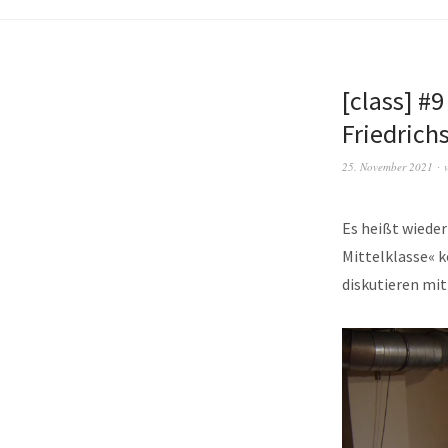
[class] #
Friedrich
25. November 2021
Es heißt wieder
Mittelklasse« 
diskutieren mi