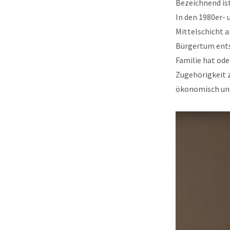
Bezeichnend is
In den 1980er- 
Mittelschicht a
Bürgertum entsp
Familie hat oder
Zugehörigkeit z
ökonomisch und 