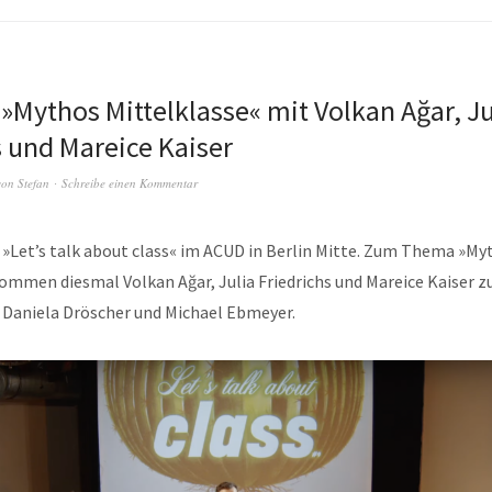
9 »Mythos Mittelklasse« mit Volkan Ağar, Ju
s und Mareice Kaiser
von
Stefan
Schreibe einen Kommentar
 »Let’s talk about class« im ACUD in Berlin Mitte. Zum Thema »My
kommen diesmal Volkan Ağar, Julia Friedrichs und Mareice Kaiser
t Daniela Dröscher und Michael Ebmeyer.