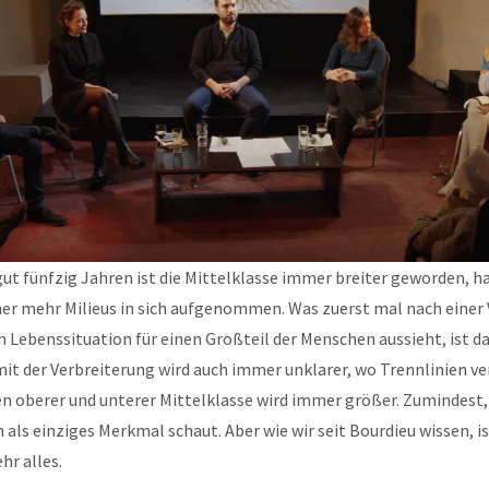
gut fünfzig Jahren ist die Mittelklasse immer breiter geworden, 
r mehr Milieus in sich aufgenommen. Was zuerst mal nach einer
 Lebenssituation für einen Großteil der Menschen aussieht, ist da
it der Verbreiterung wird auch immer unklarer, wo Trennlinien ver
n oberer und unterer Mittelklasse wird immer größer. Zumindest
ls einziges Merkmal schaut. Aber wie wir seit Bourdieu wissen, i
hr alles.