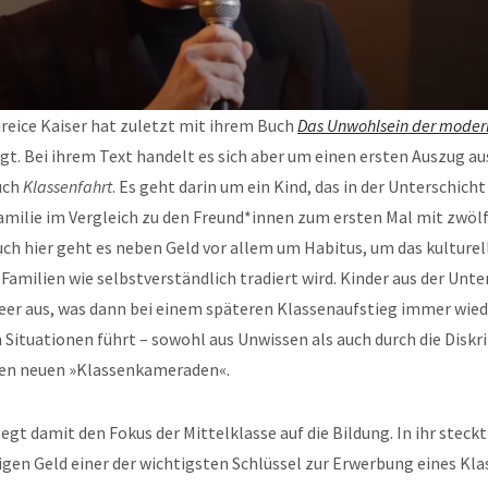
reice Kaiser hat zuletzt mit ihrem Buch
Das Unwohlsein der moder
t. Bei ihrem Text handelt es sich aber um einen ersten Auszug a
uch
Klassenfahrt
. Es geht darin um ein Kind, das in der Unterschich
amilie im Vergleich zu den Freund*innen zum ersten Mal mit zwöl
Auch hier geht es neben Geld vor allem um Habitus, um das kulturel
 Familien wie selbstverständlich tradiert wird. Kinder aus der Unt
leer aus, was dann bei einem späteren Klassenaufstieg immer wied
ituationen führt – sowohl aus Unwissen als auch durch die Diskr
en neuen »Klassenkameraden«.
legt damit den Fokus der Mittelklasse auf die Bildung. In ihr stec
gen Geld einer der wichtigsten Schlüssel zur Erwerbung eines Kla