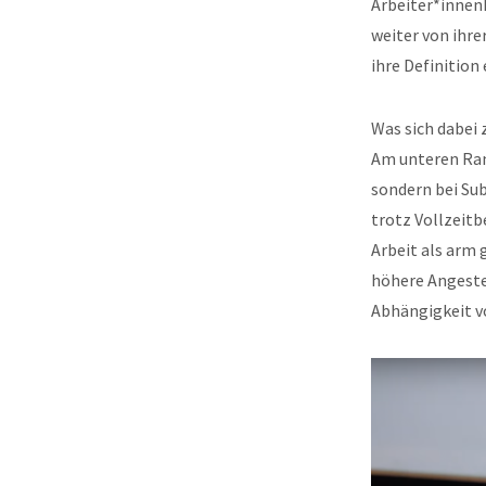
Arbeiter*innenk
weiter von ihre
ihre Definition 
Was sich dabei 
Am unteren Rand
sondern bei Su
trotz Vollzeitb
Arbeit als arm 
höhere Angeste
Abhängigkeit vo