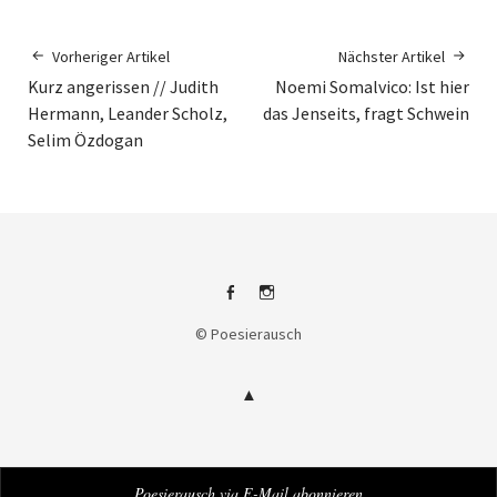
Vorheriger Artikel
Nächster Artikel
Kurz angerissen // Judith
Noemi Somalvico: Ist hier
Hermann, Leander Scholz,
das Jenseits, fragt Schwein
Selim Özdogan
Facebook
Instagram
© Poesierausch
Poesierausch via E-Mail abonnieren