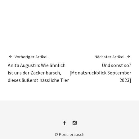
Vorheriger Artikel
Nächster Artikel
Anita Augustin: Wie ähnlich
Und sonst so?
ist uns der Zackenbarsch,
[Monatsrückblick September
dieses äußerst hässliche Tier
2023]
Facebook
Instagram
© Poesierausch