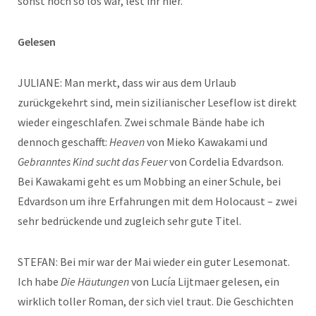
sonst noch so los war, lest ihr hier.
Gelesen
JULIANE: Man merkt, dass wir aus dem Urlaub
zurückgekehrt sind, mein sizilianischer Leseflow ist direkt
wieder eingeschlafen. Zwei schmale Bände habe ich
dennoch geschafft:
Heaven
von Mieko Kawakami und
Gebranntes Kind sucht das Feuer
von Cordelia Edvardson.
Bei Kawakami geht es um Mobbing an einer Schule, bei
Edvardson um ihre Erfahrungen mit dem Holocaust – zwei
sehr bedrückende und zugleich sehr gute Titel.
STEFAN: Bei mir war der Mai wieder ein guter Lesemonat.
Ich habe
Die Häutungen
von Lucía Lijtmaer gelesen, ein
wirklich toller Roman, der sich viel traut. Die Geschichten