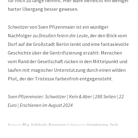
für mich zu lange hemmt. Hier wäre vielleicht ein weniger
harter Übergang besser gewesen.
Schwätzer
von Sven Pfizenmaier ist ein würdiger
Nachfolger zu
Draußen feiern die Leute
, der den Blick vom
Dorf auf die Großstadt Berlin lenkt und eine fantasievolle
Geschichte über die Gentrifizierung erzählt. Menschen
vom Rand der Gesellschaft rücken in den Mittelpunkt und
laufen mit magischer Unterstützung durch einen wilden
Plot, der der Tristesse farbenfroh entgegensteht.
Sven Pfizenmaier: Schwätzer | Kein & Aber | 288 Seiten | 22
Euro | Erschienen im August 2024
Kategorie
Blog
,
Indiebooks
,
Rezensionen
Schlagwörter
Gentrifizierung
,
Sucht