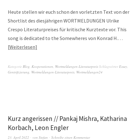
Heute stellen wir euch schon den vorletzten Text von der
Shortlist des diesjährigen WORTMELDUNGEN Ulrike
Crespo Literaturpreises für kritische Kurztexte vor. This
song is dedicated to the Somewheres von Konrad H.…
Weiterlesen
Kategorie
Blog
,
Kooperationen
,
Wortmeldungen-Literaturpreis
Schlagwörter
Essay
,
Gentrifizierung
,
Wortmeldungen-Literaturpreis
,
Wortmeldungen24
Kurz angerissen // Pankaj Mishra, Katharina
Korbach, Leon Engler
23. April 2022
von
Stefan
Schreibe einen Kommentar