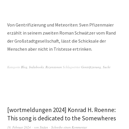
Von Gentrifizierung und Meteoriten: Sven Pfizenmaier
erzählt in seinem zweiten Roman Schwätzer vom Rand
der Großstadtgesellschaft, lässt die Schicksale der
Menschen aber nicht in Tristesse ertrinken.
Kategorie
Blog
,
Indiebooks
,
Rezensionen
Schlagwörter
Gentrifizierung
,
Sucht
[wortmeldungen 2024] Konrad H. Roenne:
This song is dedicated to the Somewheres
18. Februar 2024
von
Stefan
Schreibe einen Kommentar