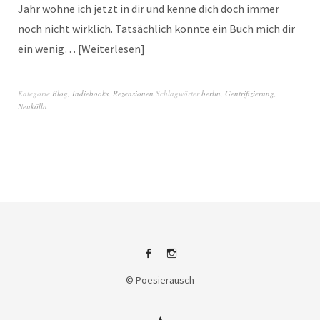
Jahr wohne ich jetzt in dir und kenne dich doch immer
noch nicht wirklich. Tatsächlich konnte ein Buch mich dir
ein wenig…
Weiterlesen
Kategorie
Blog
,
Indiebooks
,
Rezensionen
Schlagwörter
berlin
,
Gentrifizierung
,
Neukölln
Facebook
Instagram
© Poesierausch