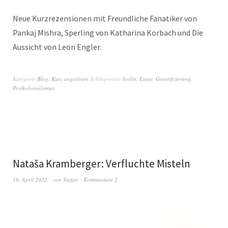
Neue Kurzrezensionen mit Freundliche Fanatiker von
Pankaj Mishra, Sperling von Katharina Korbach und Die
Aussicht von Leon Engler.
Kategorie
Blog
,
Kurz angerissen
Schlagwörter
berlin
,
Essay
,
Gentrifizierung
,
Postkolonialismus
Nataša Kramberger: Verfluchte Misteln
16. April 2022
von
Stefan
Kommentare 2