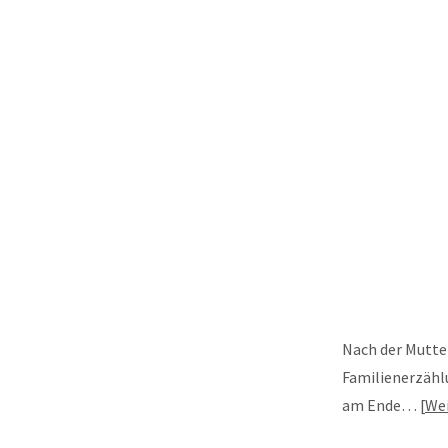
Nach der Mutter
Familienerzählu
am Ende…
Wei