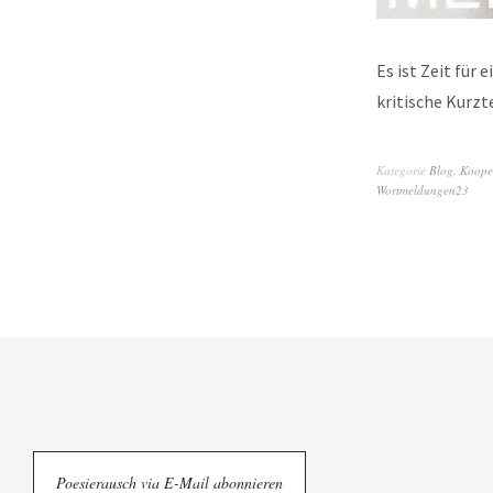
Es ist Zeit fü
kritische Kurzte
Kategorie
Blog
,
Koope
Wortmeldungen23
Poesierausch via E-Mail abonnieren
© Poesierausch