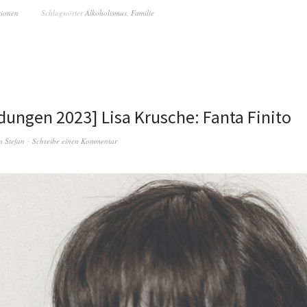
sionen
Schlagwörter
Alkoholismus
,
Familie
ungen 2023] Lisa Krusche: Fanta Finito
n
Stefan
Schreibe einen Kommentar