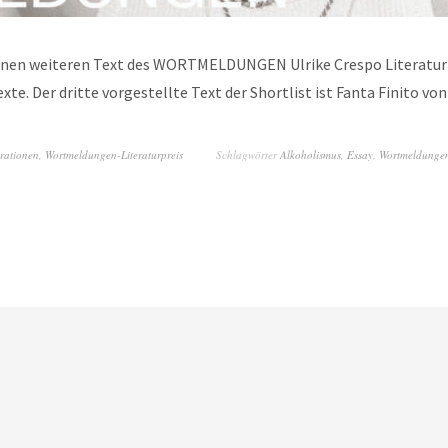
r einen weiteren Text des WORTMELDUNGEN Ulrike Crespo Literaturp
xte. Der dritte vorgestellte Text der Shortlist ist Fanta Finito von
rationen
,
Wortmeldungen-Literaturpreis
Schlagwörter
Alkoholismus
,
Essay
,
Wortmeldungen-