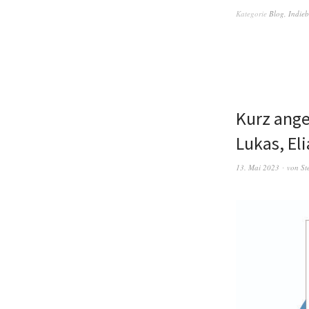
Kategorie
Blog
,
Indie
Kurz ange
Lukas, Eli
13. Mai 2023
von
St