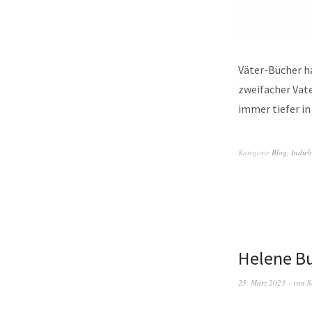
Väter-Bücher h
zweifacher Vate
immer tiefer i
Kategorie
Blog
,
Indie
Helene Bu
25. März 2023
von
S