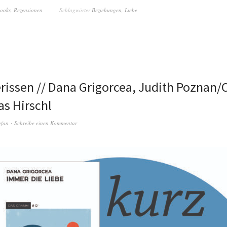
books
,
Rezensionen
Schlagwörter
Beziehungen
,
Liebe
rissen // Dana Grigorcea, Judith Poznan/C
as Hirschl
efan
Schreibe einen Kommentar