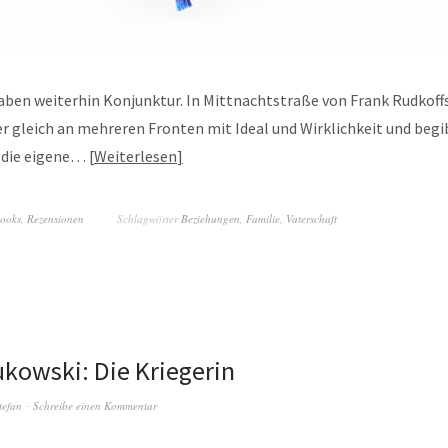
aben weiterhin Konjunktur. In Mittnachtstraße von Frank Rudkoff
r gleich an mehreren Fronten mit Ideal und Wirklichkeit und begib
n die eigene…
Weiterlesen
books
,
Rezensionen
Schlagwörter
Beziehungen
,
Familie
,
Vaterschaft
kowski: Die Kriegerin
tefan
Schreibe einen Kommentar