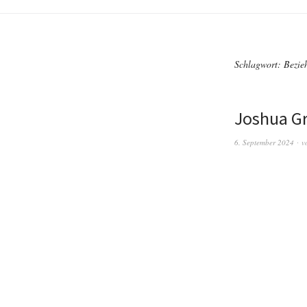
Schlagwort:
Bezie
Joshua G
6. September 2024
v