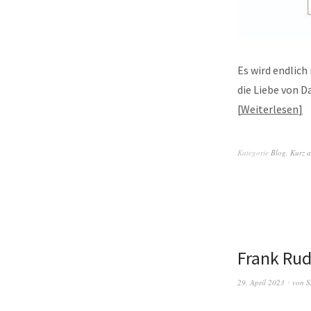
Es wird endlic
die Liebe von 
Weiterlesen
Kategorie
Blog
,
Kurz a
Frank Rud
29. April 2023
von
S