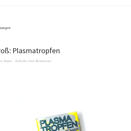
hungen
roß: Plasmatropfen
on
Stefan
Schreibe einen Kommentar