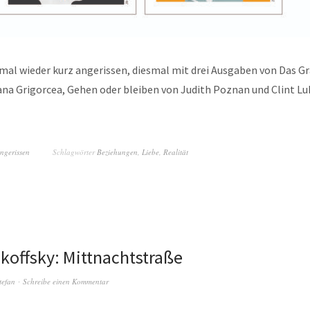
h mal wieder kurz angerissen, diesmal mit drei Ausgaben von Das
Dana Grigorcea, Gehen oder bleiben von Judith Poznan und Clint L
ngerissen
Schlagwörter
Beziehungen
,
Liebe
,
Realität
koffsky: Mittnachtstraße
tefan
Schreibe einen Kommentar