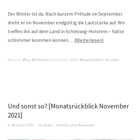
Der Winter ist da. Nach kurzem Prélude im September
dreht er im November endgültig die Lautstärke auf. Wir
treffen ihn auf dem Land in Schleswig-Holstein – hätte
schlimmer kommen können…
Weiterlesen
Kategorie
Blog
,
Mischmasch
Schlagwörter
2022
,
Monatsrückblick
,
November
Und sonst so? [Monatsrückblick November
2021]
4. Dezember 2021
von
Stefan
Schreibe einen Kommentar