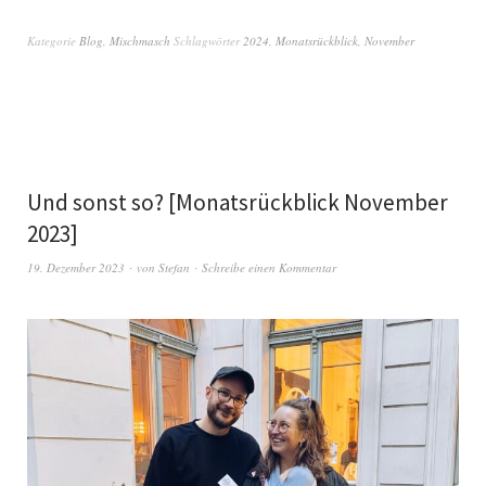
Kategorie
Blog
,
Mischmasch
Schlagwörter
2024
,
Monatsrückblick
,
November
Und sonst so? [Monatsrückblick November
2023]
19. Dezember 2023
von
Stefan
Schreibe einen Kommentar