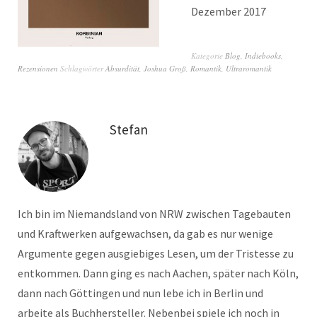
Dezember 2017
Kategorie
Blog
,
Indiebooks
,
Rezensionen
Schlagwörter
Absurdität
,
Joshua Groß
,
Romantik
,
Ultraromantik
Stefan
Ich bin im Niemandsland von NRW zwischen Tagebauten
und Kraftwerken aufgewachsen, da gab es nur wenige
Argumente gegen ausgiebiges Lesen, um der Tristesse zu
entkommen. Dann ging es nach Aachen, später nach Köln,
dann nach Göttingen und nun lebe ich in Berlin und
arbeite als Buchhersteller. Nebenbei spiele ich noch in