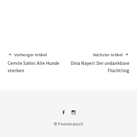
Vorheriger Artikel
Nächster Artikel
Cemile Sahin: Alle Hunde
Dina Nayeri: Der undankbare
sterben
Flüchtling
Facebook
Instagram
© Poesierausch