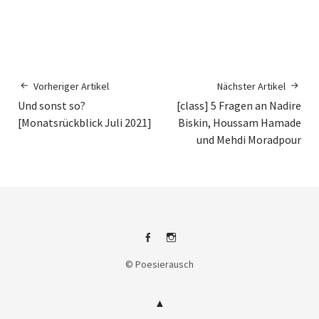
Vorheriger Artikel
Nächster Artikel
Und sonst so?
[class] 5 Fragen an Nadire
[Monatsrückblick Juli 2021]
Biskin, Houssam Hamade
und Mehdi Moradpour
Facebook
Instagram
© Poesierausch