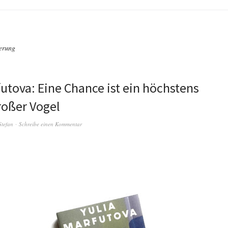
erung
futova: Eine Chance ist ein höchstens
roßer Vogel
Stefan
Schreibe einen Kommentar