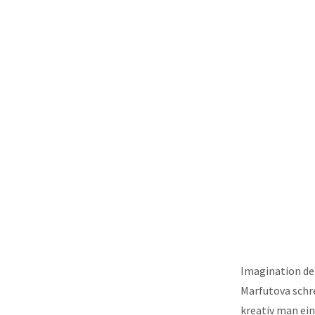
Imagination der
Marfutova schre
kreativ man ei