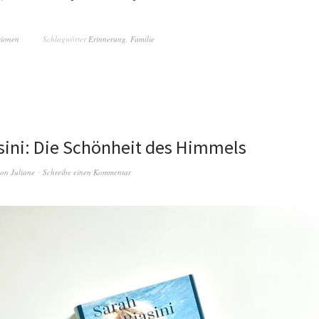
sionen
Schlagwörter
Erinnerung
,
Familie
sini: Die Schönheit des Himmels
on
Juliane
Schreibe einen Kommentar