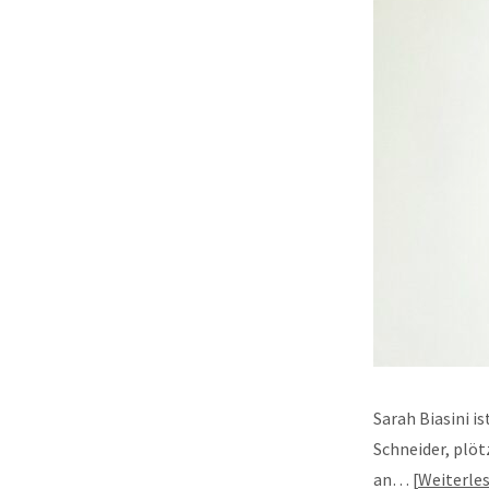
Sarah Biasini i
Schneider, plöt
an…
Weiterle