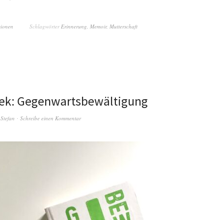
sionen
Schlagwörter
Erinnerung
,
Memoir
,
Mutterschaft
lek: Gegenwartsbewältigung
n
Stefan
Schreibe einen Kommentar