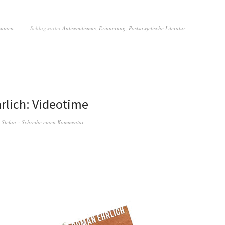
sionen
Schlagwörter
Antisemitismus
,
Erinnerung
,
Postsowjetische Literatur
lich: Videotime
n
Stefan
Schreibe einen Kommentar