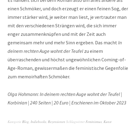
Es handelt sich bei dem Roman also um alles andere als
einen Schmöker, und doch erzeugt er einen feinen Sog, der
immer stärker wird, je weiter man liest, je vertrauter man
mit den verschiedenen Strängen wird, die sich immer
enger zusammenknüpfen und mit der Zeit auch
gemeinsam mehr und mehr Sinn ergeben. Das macht
In
deinem rechten Auge wohnt der Teufel
zu einem
überraschenden und höchst ungewöhnlichen Coming-of-
Age-Roman, gewissermaßen die feministische Gegenfolie
zum memoirhaften Schmöker.
Olga Hohmann: In deinem rechten Auge wohnt der Teufel |
Korbinian | 240 Seiten | 20 Euro | Erschienen im Oktober 2023
Kategorie
Blog
,
Indiebooks
,
Rezensionen
Schlagwörter
Feminismus
,
Kunst