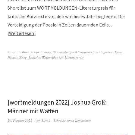
Shortlist zum WORTMELDUNGEN-Literaturpreis für
kritische Kurztexte vor, den wir dieses Jahr begleiten: Die
Verteidigung der Poesie in Zeiten dauernden Exils…
Weiterlesen
Kategorie
Blog
,
Kooperationen
,
Wortmeldungen-Literaturpreis
Schlagwörter
Essay
,
Heimat
,
Krieg
,
Sprache
,
Wortmeldungen-Literaturpreis
[wortmeldungen 2022] Joshua Groß:
Männer mit Waffen
20. Februar 2022
von
Stefan
Schreibe einen Kommentar