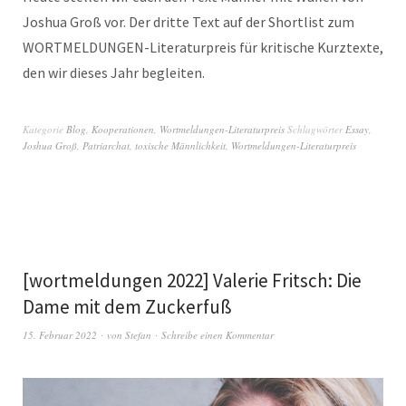
Joshua Groß vor. Der dritte Text auf der Shortlist zum
WORTMELDUNGEN-Literaturpreis für kritische Kurztexte,
den wir dieses Jahr begleiten.
Kategorie
Blog
,
Kooperationen
,
Wortmeldungen-Literaturpreis
Schlagwörter
Essay
,
Joshua Groß
,
Patriarchat
,
toxische Männlichkeit
,
Wortmeldungen-Literaturpreis
[wortmeldungen 2022] Valerie Fritsch: Die
Dame mit dem Zuckerfuß
15. Februar 2022
von
Stefan
Schreibe einen Kommentar