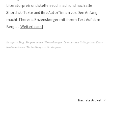
Literaturpreis und stellen euch nach und nach alle
Shortlist-Texte und ihre Autor*innen vor. Den Anfang
macht Theresia Enzensberger mit ihrem Text Auf dem
Berg…
Weiterlesen
Kategorie
Blog
,
Kooperationen
,
Wortmeldungen-Literaturpreis
Schlagwörter
Essay
,
Neoliberalismus
,
Wortmeldungen-Literaturpreis
Nächste Artikel