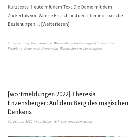
Kurztexte. Heute mit dem Text Die Dame mit dem
Zuckerfuß von Valerie Fritsch und den Themen toxische
Beziehungen…
Weiterlesen
Kategorie
Blog
,
Kooperationen
,
Wortmeldungen-Literaturpreis
Schlagwörter
Erzählung
,
Feminismus
,
Patriarchat
,
Wortmeldungen-Literaturpreis
[wortmeldungen 2022] Theresia
Enzensberger: Auf dem Berg des magischen
Denkens
10. Februar 2022
von
Stefan
Schreibe einen Kommentar