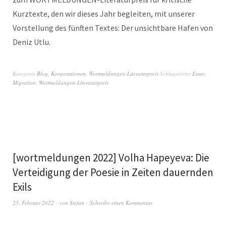
Kurztexte, den wir dieses Jahr begleiten, mit unserer
Vorstellung des fünften Textes: Der unsichtbare Hafen von
Deniz Utlu.
Kategorie
Blog
,
Kooperationen
,
Wortmeldungen-Literaturpreis
Schlagwörter
Essay
,
Migration
,
Wortmeldungen-Literaturpreis
[wortmeldungen 2022] Volha Hapeyeva: Die
Verteidigung der Poesie in Zeiten dauernden
Exils
25. Februar 2022
von
Stefan
Schreibe einen Kommentar