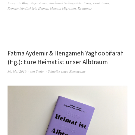
Kategorie
Blog
,
Rezensionen
,
Sachbuch
Schlagwörter
Essay
,
Feminismus
,
Fremdenfeindlichkeit
,
Heimat
,
Memoir
,
Migration
,
Rassismus
Fatma Aydemir & Hengameh Yaghoobifarah
(Hg.): Eure Heimat ist unser Albtraum
30. Mai 2019
von
Stefan
Schreibe einen Kommentar