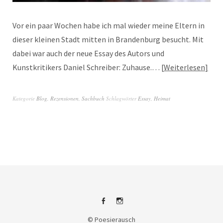
Vor ein paar Wochen habe ich mal wieder meine Eltern in
dieser kleinen Stadt mitten in Brandenburg besucht. Mit
dabei war auch der neue Essay des Autors und
Kunstkritikers Daniel Schreiber: Zuhause.…
Weiterlesen
Kategorie
Blog
,
Rezensionen
,
Sachbuch
Schlagwörter
Essay
,
Heimat
Facebook
Instagram
© Poesierausch