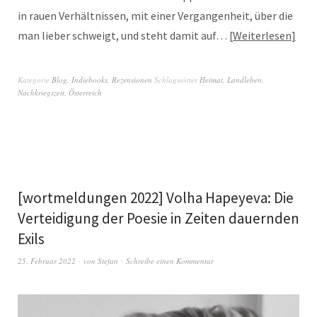
in rauen Verhältnissen, mit einer Vergangenheit, über die
man lieber schweigt, und steht damit auf…
Weiterlesen
Kategorie
Blog
,
Indiebooks
,
Rezensionen
Schlagwörter
Heimat
,
Landleben
,
Nachkriegszeit
,
Österreich
[wortmeldungen 2022] Volha Hapeyeva: Die
Verteidigung der Poesie in Zeiten dauernden
Exils
25. Februar 2022
von
Stefan
Schreibe einen Kommentar