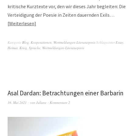
kritische Kurztexte vor, den wir dieses Jahr begleiten: Die
Verteidigung der Poesie in Zeiten dauernden Exils…
Weiterlesen
Kategorie
Blog
,
Kooperationen
,
Wortmeldungen-Literaturpreis
Schlagwörter
Essay
,
Heimat
,
Krieg
,
Sprache
,
Wortmeldungen-Literaturpreis
Asal Dardan: Betrachtungen einer Barbarin
16. Mai 2021
von
Juliane
Kommentare 2