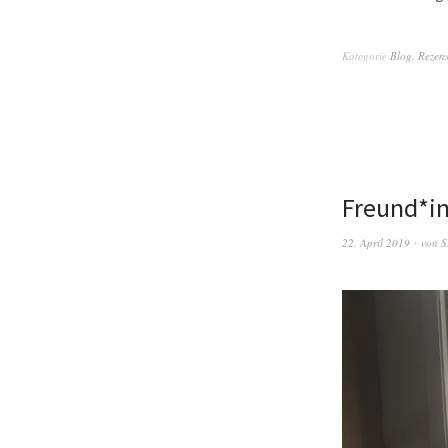
Kategorie
Blog
,
Rezen
Freund*in
22. April 2019
von
S