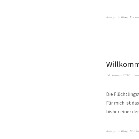
Kategorie
Blog
,
Freun
Willkomme
14. Januar 2016
vo
Die Flüchtlings
Für mich ist da
bisher einer de
Kategorie
Blog
,
Misch