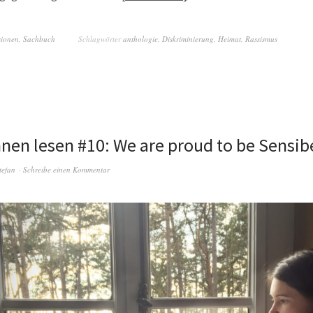
sionen
,
Sachbuch
Schlagwörter
anthologie
,
Diskriminierung
,
Heimat
,
Rassismus
nen lesen #10: We are proud to be Sensi
tefan
Schreibe einen Kommentar