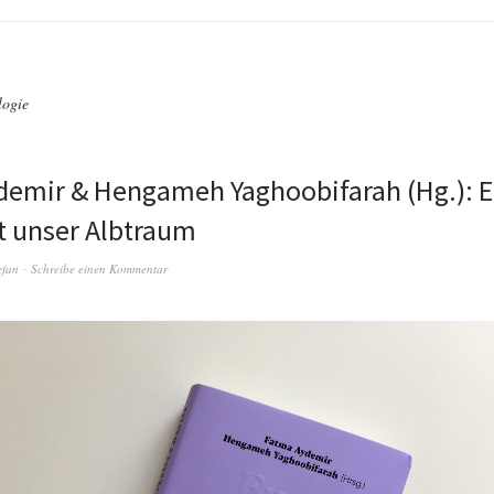
logie
demir & Hengameh Yaghoobifarah (Hg.): E
t unser Albtraum
efan
Schreibe einen Kommentar