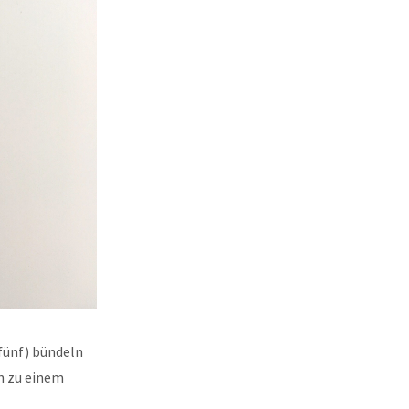
 fünf) bündeln
n zu einem