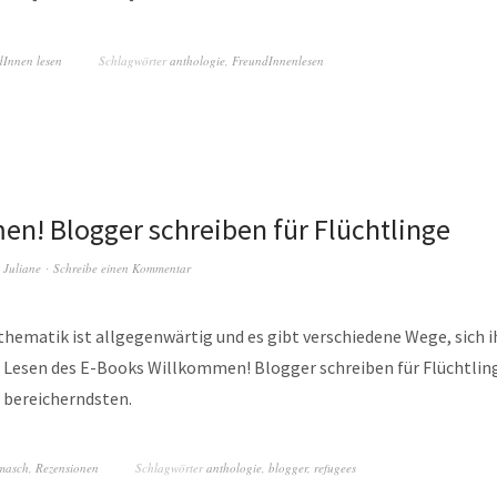
dInnen lesen
Schlagwörter
anthologie
,
FreundInnenlesen
n! Blogger schreiben für Flüchtlinge
n
Juliane
Schreibe einen Kommentar
thematik ist allgegenwärtig und es gibt verschiedene Wege, sich i
s Lesen des E-Books Willkommen! Blogger schreiben für Flüchtlin
r bereicherndsten.
masch
,
Rezensionen
Schlagwörter
anthologie
,
blogger
,
refugees