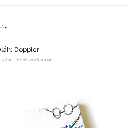
eben
láh: Doppler
von
Stefan
Schreibe einen Kommentar