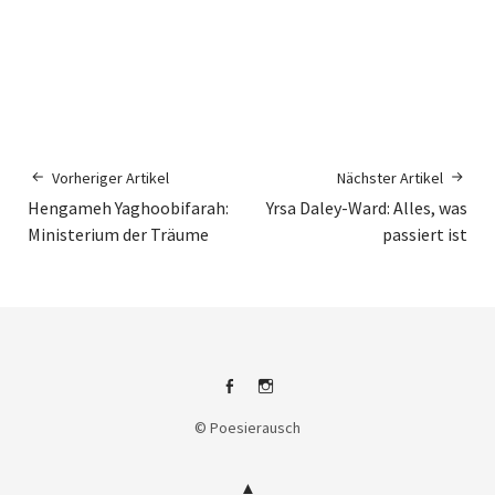
Vorheriger Artikel
Nächster Artikel
Hengameh Yaghoobifarah:
Yrsa Daley-Ward: Alles, was
Ministerium der Träume
passiert ist
Facebook
Instagram
© Poesierausch