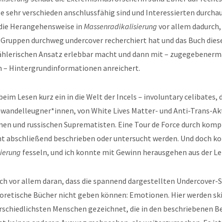
le sehr verschieden anschlussfähig sind und Interessierten durcha
die Herangehensweise in
Massenradikalisierung
vor allem dadurch, 
n Gruppen durchweg undercover recherchiert hat und das Buch dies
ählerischen Ansatz erlebbar macht und dann mit – zugegebener
 – Hintergrundinformationen anreichert.
beim Lesen kurz ein in die Welt der Incels – involuntary celibates, 
awandelleugner*innen, von White Lives Matter- und Anti-Trans-Akt
en und russischen Suprematisten. Eine Tour de Force durch komple
ht abschließend beschrieben oder untersucht werden. Und doch k
ierung
fesseln, und ich konnte mit Gewinn herausgehen aus der Le
ich vor allem daran, dass die spannend dargestellten Undercover
eoretische Bücher nicht geben können: Emotionen. Hier werden sk
erschiedlichsten Menschen gezeichnet, die in den beschriebenen