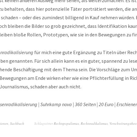
st keinen anderen Ausweg mehr sehen, als weiterzumachen. Es ist 
u behalten, dass hier potenzielle Täter porträtiert werden, die a
schaden – oder dies zumindest billigend in Kauf nehmen würden. 
och bleiben die Bilder so grob gezeichnet, dass Identifikation kau
eiben bloße Rollen, Prototypen, wie sie in den Bewegungen zu fin
nradikalisierung
für mich eine gute Ergänzung zu Titeln über Re
oben genannten. Für sich allein kann es ein guter, spannend zu les
gehende Beschäftigung mit dem Thema sein. Die Vorschläge zum 
Bewegungen am Ende wirken eher wie eine Pflichterfüllung in Ri
Journalismus, schaden aber auch nicht.
senradikalisierung | Suhrkamp nova | 360 Seiten | 20 Euro | Erschien
sionen
,
Sachbuch
Schlagwörter
Rechtspopulismus
,
Rechtsradikalismus
,
Verschwörungstheo