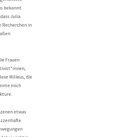
us bekannt.
dass Julia
e Recherchen in
maßen
die Frauen
ivist*innen,
xe Milieus, die
onnte mich
ktüre.
-Szenen etwas
izzenhafte
 Bewegungen