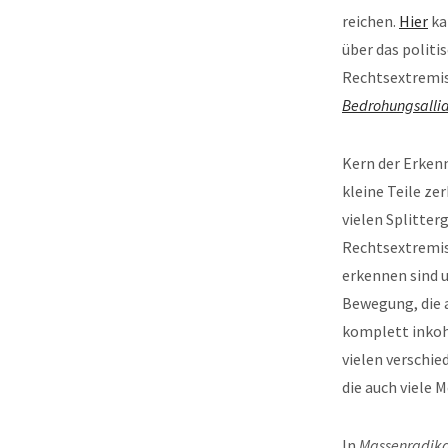
reichen.
Hier
ka
über das politi
Rechtsextremi
Bedrohungsalli
Kern der Erkenn
kleine Teile ze
vielen Splitter
Rechtsextremis
erkennen sind u
Bewegung, die a
komplett inkohä
vielen verschi
die auch viele
In
Massenradika