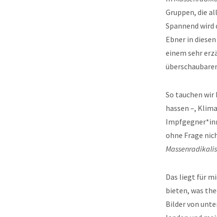
Gruppen, die al
Spannend wird 
Ebner in diese
einem sehr erz
überschaubaren
So tauchen wir 
hassen –, Klim
Impfgegner*inn
ohne Frage nic
Massenradikalis
Das liegt für m
bieten, was th
Bilder von unt