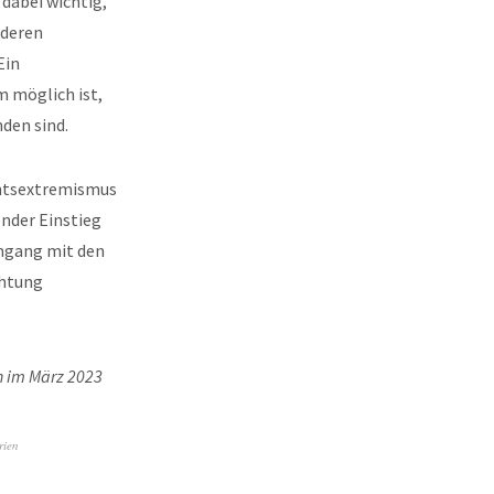
dabei wichtig,
nderen
Ein
m möglich ist,
den sind.
chtsextremismus
ender Einstieg
Umgang mit den
chtung
en im März 2023
rien