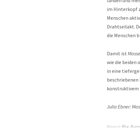
landen und mei
im Hinterkopf z
Menschen aktiv 
Drahtseilakt. D
die Menschen bl
Damit ist
Masse
wie die beiden 
in eine tiefer
beschriebenen 
konstruktivem 
Julia Ebner: Mas
Kategorie
Blog
,
Rezen