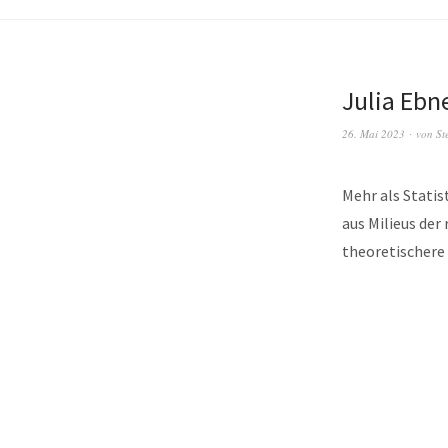
Julia Ebn
26. Mai 2023
von
St
Mehr als Statis
aus Milieus der
theoretischere