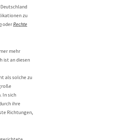
n Deutschland
likationen zu
n
oder
Rechte
immer mehr
h ist an diesen
t als solche zu
 große
 In sich
durch ihre
ste Richtungen,
sgerichtete