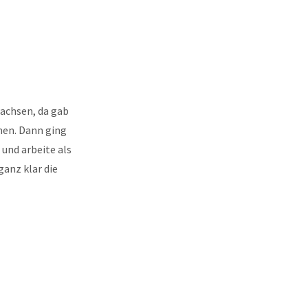
achsen, da gab
men. Dann ging
 und arbeite als
ganz klar die