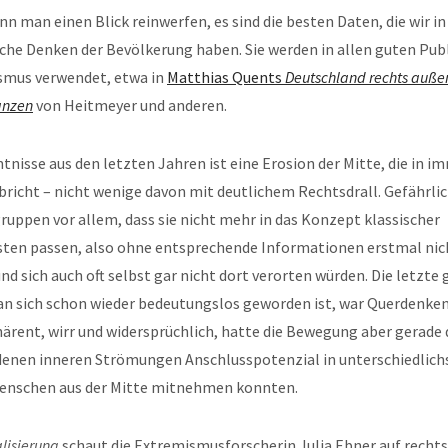
nn man einen Blick reinwerfen, es sind die besten Daten, die wir i
sche Denken der Bevölkerung haben. Sie werden in allen guten Pub
smus verwendet, etwa in
Matthias Quents
Deutschland rechts auße
anzen
von Heitmeyer und anderen.
tnisse aus den letzten Jahren ist eine Erosion der Mitte, die in 
rbricht – nicht wenige davon mit deutlichem Rechtsdrall. Gefährlic
gruppen vor allem, dass sie nicht mehr in das Konzept klassischer
ten passen, also ohne entsprechende Informationen erstmal nich
nd sich auch oft selbst gar nicht dort verorten würden. Die letzte
n sich schon wieder bedeutungslos geworden ist, war Querdenken.
rent, wirr und widersprüchlich, hatte die Bewegung aber gerade 
edenen inneren Strömungen Anschlusspotenzial in unterschiedlich
 Menschen aus der Mitte mitnehmen konnten.
lisierung
schaut die Extremismusforscherin Julia Ebner auf recht