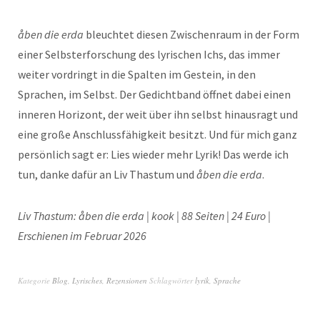
åben die erda
bleuchtet diesen Zwischenraum in der Form
einer Selbsterforschung des lyrischen Ichs, das immer
weiter vordringt in die Spalten im Gestein, in den
Sprachen, im Selbst. Der Gedichtband öffnet dabei einen
inneren Horizont, der weit über ihn selbst hinausragt und
eine große Anschlussfähigkeit besitzt. Und für mich ganz
persönlich sagt er: Lies wieder mehr Lyrik! Das werde ich
tun, danke dafür an Liv Thastum und
åben die erda
.
Liv Thastum: åben die erda | kook | 88 Seiten | 24 Euro |
Erschienen im Februar 2026
Kategorie
Blog
,
Lyrisches
,
Rezensionen
Schlagwörter
lyrik
,
Sprache