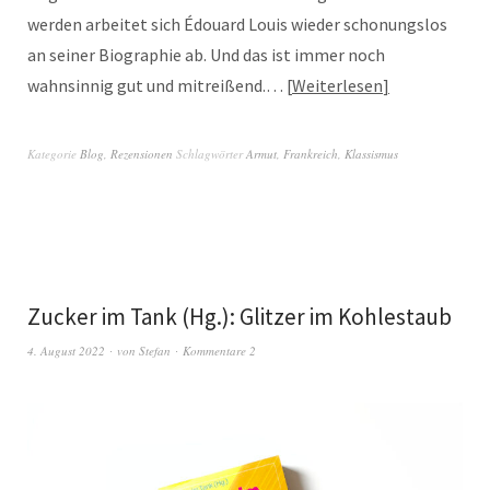
werden arbeitet sich Édouard Louis wieder schonungslos
an seiner Biographie ab. Und das ist immer noch
wahnsinnig gut und mitreißend.…
Weiterlesen
Kategorie
Blog
,
Rezensionen
Schlagwörter
Armut
,
Frankreich
,
Klassismus
Zucker im Tank (Hg.): Glitzer im Kohlestaub
4. August 2022
von
Stefan
Kommentare 2