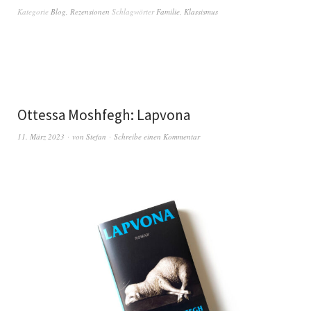
Kategorie
Blog
,
Rezensionen
Schlagwörter
Familie
,
Klassismus
Ottessa Moshfegh: Lapvona
11. März 2023
von
Stefan
Schreibe einen Kommentar