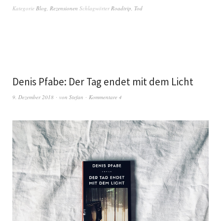
Kategorie
Blog
,
Rezensionen
Schlagwörter
Roadtrip
,
Tod
Denis Pfabe: Der Tag endet mit dem Licht
9. Dezember 2018
von
Stefan
Kommentare 4