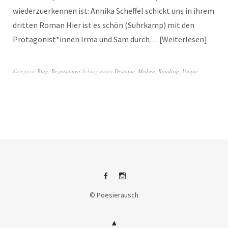
wiederzuerkennen ist: Annika Scheffel schickt uns in ihrem
dritten Roman Hier ist es schön (Suhrkamp) mit den
Protagonist*innen Irma und Sam durch…
Weiterlesen
Kategorie
Blog
,
Rezensionen
Schlagwörter
Dystopie
,
Medien
,
Roadtrip
,
Utopie
Facebook
Instagram
© Poesierausch