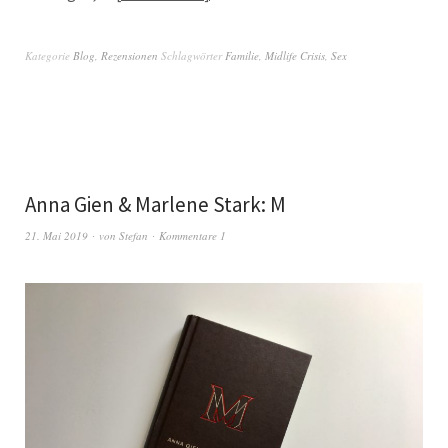
Kategorie
Blog
,
Rezensionen
Schlagwörter
Familie
,
Midlife Crisis
,
Sex
Anna Gien & Marlene Stark: M
21. Mai 2019
von
Stefan
Kommentare 1