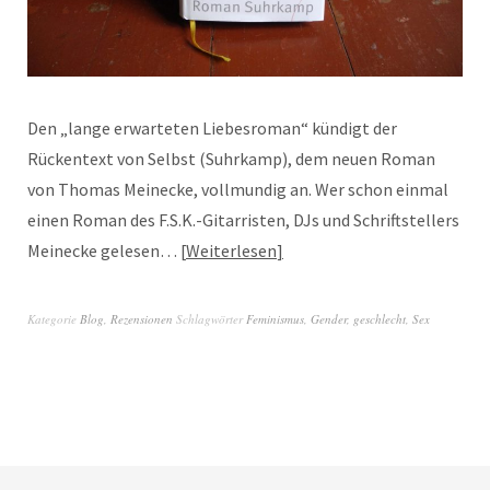
Den „lange erwarteten Liebesroman“ kündigt der
Rückentext von Selbst (Suhrkamp), dem neuen Roman
von Thomas Meinecke, vollmundig an. Wer schon einmal
einen Roman des F.S.K.-Gitarristen, DJs und Schriftstellers
Meinecke gelesen…
Weiterlesen
Kategorie
Blog
,
Rezensionen
Schlagwörter
Feminismus
,
Gender
,
geschlecht
,
Sex