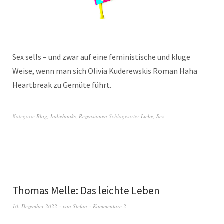
Sex sells – und zwar auf eine feministische und kluge
Weise, wenn man sich Olivia Kuderewskis Roman Haha
Heartbreak zu Gemüte führt.
Kategorie
Blog
,
Indiebooks
,
Rezensionen
Schlagwörter
Liebe
,
Sex
Thomas Melle: Das leichte Leben
10. Dezember 2022
von
Stefan
Kommentare 2