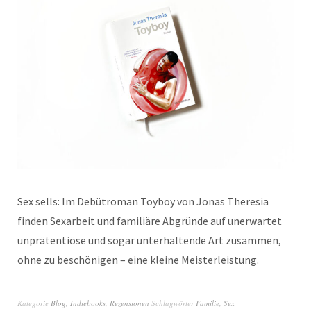
Sex sells: Im Debütroman Toyboy von Jonas Theresia
finden Sexarbeit und familiäre Abgründe auf unerwartet
unprätentiöse und sogar unterhaltende Art zusammen,
ohne zu beschönigen – eine kleine Meisterleistung.
Kategorie
Blog
,
Indiebooks
,
Rezensionen
Schlagwörter
Familie
,
Sex