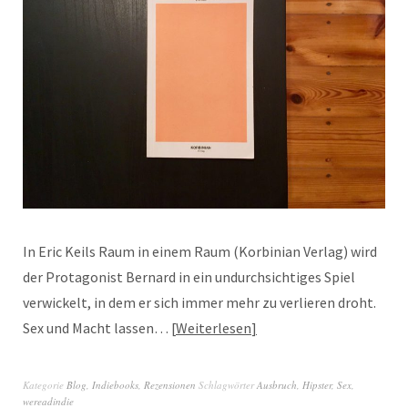
In Eric Keils Raum in einem Raum (Korbinian Verlag) wird
der Protagonist Bernard in ein undurchsichtiges Spiel
verwickelt, in dem er sich immer mehr zu verlieren droht.
Sex und Macht lassen…
Weiterlesen
Kategorie
Blog
,
Indiebooks
,
Rezensionen
Schlagwörter
Ausbruch
,
Hipster
,
Sex
,
wereadindie