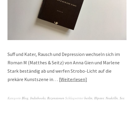
Suff und Kater, Rausch und Depression wechseln sich im
Roman M (Matthes & Seitz) von Anna Gien und Marlene
Stark beständig ab und werfen Strobo-Licht auf die
prekäre Kunstszene in…
Weiterlesen
Kategorie
Blog
,
Indiebooks
,
Rezensionen
Schlagwörter
berlin
,
Hipster
,
Neukölln
,
Sex