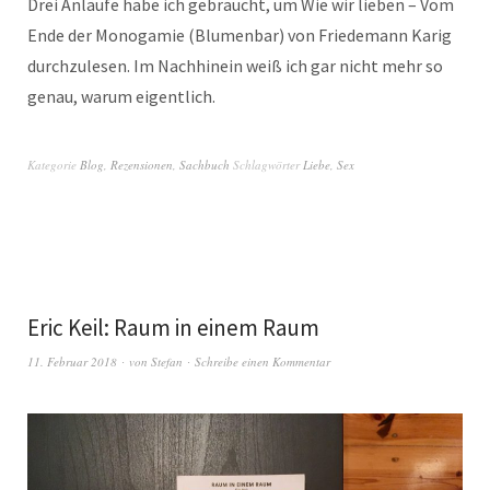
Drei Anläufe habe ich gebraucht, um Wie wir lieben – Vom
Ende der Monogamie (Blumenbar) von Friedemann Karig
durchzulesen. Im Nachhinein weiß ich gar nicht mehr so
genau, warum eigentlich.
Kategorie
Blog
,
Rezensionen
,
Sachbuch
Schlagwörter
Liebe
,
Sex
Eric Keil: Raum in einem Raum
11. Februar 2018
von
Stefan
Schreibe einen Kommentar