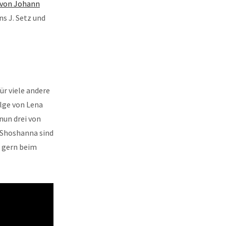
von Johann
s J. Setz und
ür viele andere
olge von Lena
nun drei von
d Shoshanna sind
h gern beim