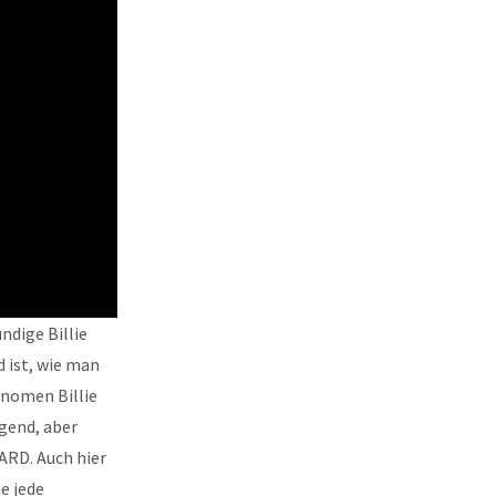
ndige Billie
d ist, wie man
änomen Billie
gend, aber
ARD. Auch hier
e jede