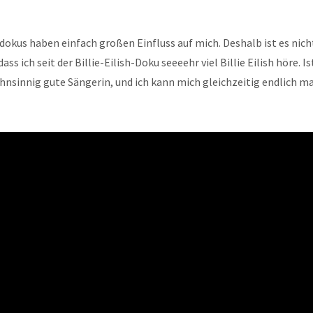
okus haben einfach großen Einfluss auf mich. Deshalb ist es nich
ass ich seit der Billie-Eilish-Doku seeeehr viel Billie Eilish höre. I
hnsinnig gute Sängerin, und ich kann mich gleichzeitig endlich ma