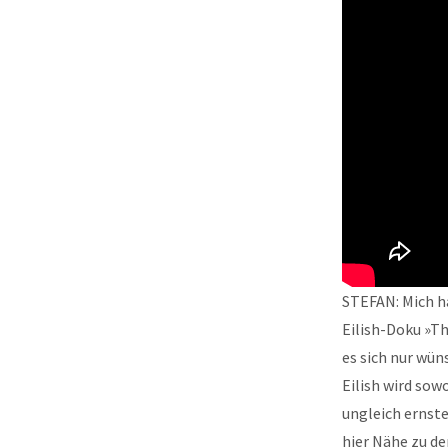
STEFAN: Mich ha
Eilish-Doku »Th
es sich nur wün
Eilish wird so
ungleich ernste
hier Nähe zu d