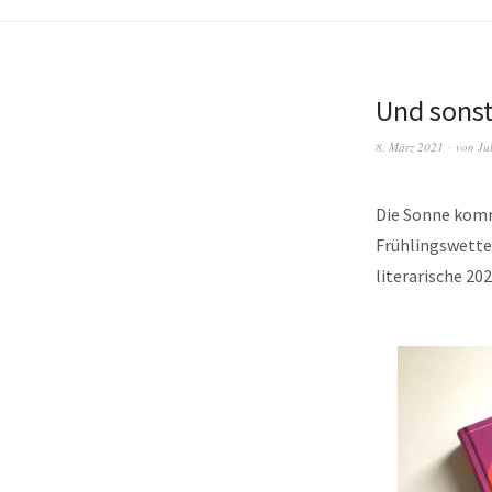
Und sonst
8. März 2021
von
Ju
Die Sonne kommt
Frühlingswetter
literarische 202