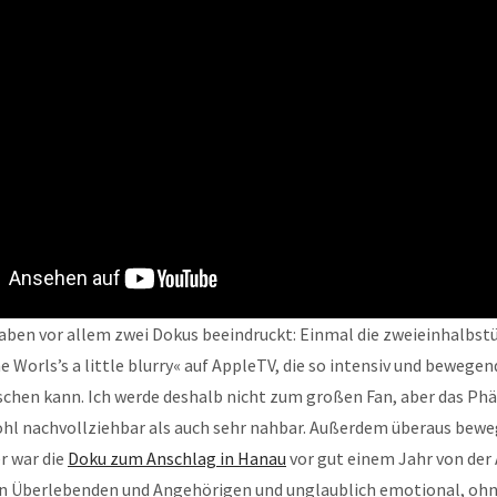
ben vor allem zwei Dokus beeindruckt: Einmal die zweieinhalbstü
e Worls’s a little blurry« auf AppleTV, die so intensiv und bewegen
schen kann. Ich werde deshalb nicht zum großen Fan, aber das Ph
wohl nachvollziehbar als auch sehr nahbar. Außerdem überaus bewe
r war die
Doku zum Anschlag in Hanau
vor gut einem Jahr von der 
en Überlebenden und Angehörigen und unglaublich emotional, ohn