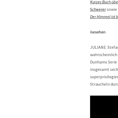
Kurzes Buch übe
Scheerer
sowie 
Der Himmel ist b
Gesehen
JULIANE: Stefan
wahrscheinlich 
Dunhams Serie »
insgesamt sechs
superprivilegie
Straucheln durc