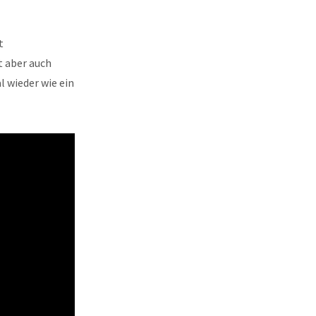
t
st aber auch
l wieder wie ein