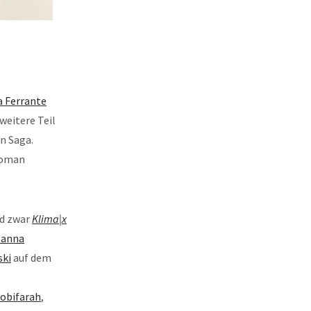
a Ferrante
weitere Teil
n Saga.
 Roman
nd zwar
Klima|x
Żanna
ski
auf dem
obifarah
,