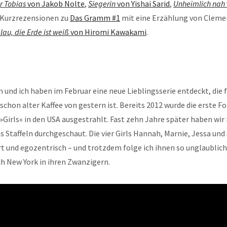
r Tobias
von Jakob Nolte
,
Siegerin
von Yishai Sarid
,
Unheimlich nah
Kurzrezensionen zu
Das Gramm #1
mit eine Erzählung von Clemen
lau, die Erde ist weiß
von Hiromi Kawakami
.
 und ich haben im Februar eine neue Lieblingsserie entdeckt, die f
schon alter Kaffee von gestern ist. Bereits 2012 wurde die erste F
Girls« in den USA ausgestrahlt. Fast zehn Jahre später haben wir 
 Staffeln durchgeschaut. Die vier Girls Hannah, Marnie, Jessa un
rt und egozentrisch – und trotzdem folge ich ihnen so unglaublic
h New York in ihren Zwanzigern.