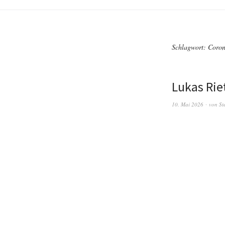
Schlagwort:
Coro
Lukas Rie
10. Mai 2026
von
St