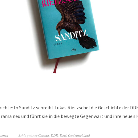
ichte: In Sanditz schreibt Lukas Rietzschel die Geschichte der DD
rama neu und führt sie in die bewegte Gegenwart und ihre neuen K
sionen
Schlagwörter
Corona
,
DDR
,
Dorf
,
Ostdeutschland