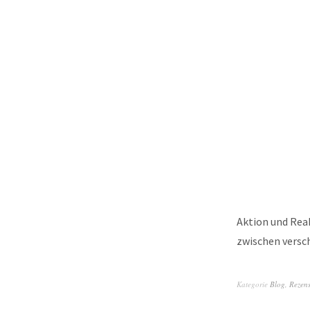
Aktion und Reak
zwischen versc
Kategorie
Blog
,
Rezen