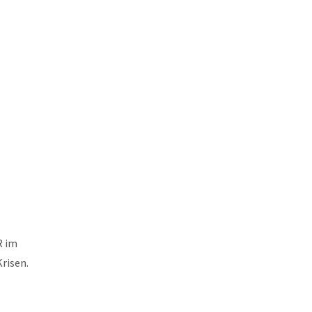
R im
risen.