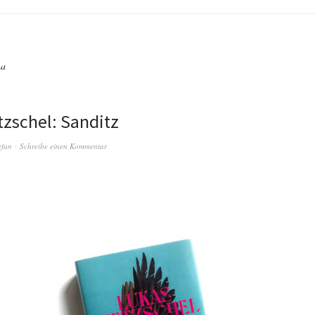
na
tzschel: Sanditz
efan
Schreibe einen Kommentar