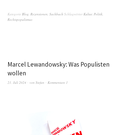
Kategorie
Blog
,
Rezensionen
,
Sachbuch
Schlagwörter
Kultur
,
Politik
,
Rechtspopulismus
Marcel Lewandowsky: Was Populisten
wollen
21. Juli 2024
von
Stefan
Kommentare 1