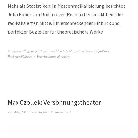
Mehr als Statistiken: In Massenradikalisierung berichtet
Julia Ebner von Undercover-Recherchen aus Milieus der
radikalisierten Mitte. Ein erschreckender Einblick und
perfekter Begleiter für theoretischere Werke.
Kategorie
Blog
,
Rezensionen
,
Sachbuch
Schlagwörter
Rechtspopulismus
,
Rechtsradikalismus
,
Verschwörungstheorien
Max Czollek: Versöhnungstheater
18. März 2023
von
Stefan
Kommentare 2