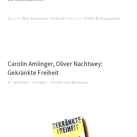
Kategorie
Blog
,
Rezensionen
,
Sachbuch
Schlagwörter
Politik
,
Rechtspopulismus
Carolin Amlinger, Oliver Nachtwey:
Gekränkte Freiheit
27. April 2024
von
Stefan
Schreibe einen Kommentar