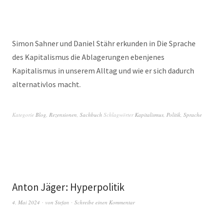
Simon Sahner und Daniel Stähr erkunden in Die Sprache
des Kapitalismus die Ablagerungen ebenjenes
Kapitalismus in unserem Alltag und wie er sich dadurch
alternativlos macht.
Kategorie
Blog
,
Rezensionen
,
Sachbuch
Schlagwörter
Kapitalismus
,
Politik
,
Sprache
Anton Jäger: Hyperpolitik
4. Mai 2024
von
Stefan
Schreibe einen Kommentar