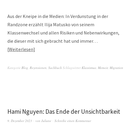
Aus der Kneipe in die Medien: In Verdunstung in der
Randzone erzählt Ilija Matusko von seinem
Klassenwechsel und allen Risiken und Nebenwirkungen,
die dieser mit sich gebracht hat und immer…
Weiterlesen
Kategorie
Blog
,
Rezensionen
,
Sachbuch
Schlagwörter
Klassismus
,
Memoir
,
Migration
Hami Nguyen: Das Ende der Unsichtbarkeit
9. Dezember 2023
von
Juliane
Schreibe einen Kommentar