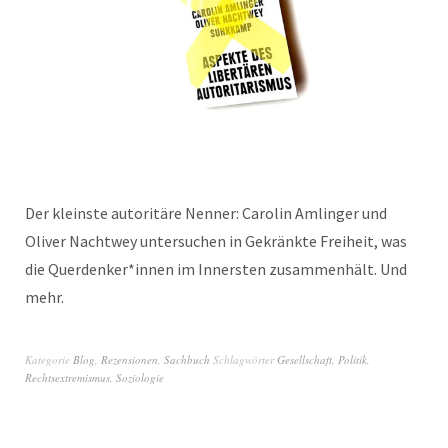
Der kleinste autoritäre Nenner: Carolin Amlinger und
Oliver Nachtwey untersuchen in Gekränkte Freiheit, was
die Querdenker*innen im Innersten zusammenhält. Und
mehr.
Kategorie
Blog
,
Rezensionen
,
Sachbuch
Schlagwörter
Gesellschaft
,
Politik
,
Rechtsextremismus
,
Soziologie