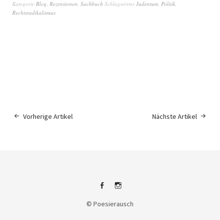
Kategorie
Blog
,
Rezensionen
,
Sachbuch
Schlagwörter
Judentum
,
Politik
,
Rechtsradikalismus
Vorherige Artikel
Nächste Artikel
Facebook
Instagram
© Poesierausch